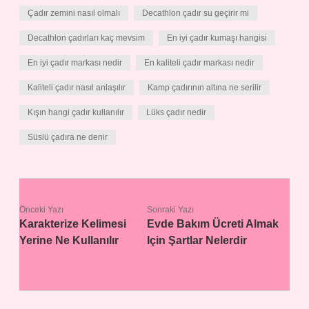
Çadır zemini nasıl olmalı
Decathlon çadır su geçirir mi
Decathlon çadırları kaç mevsim
En iyi çadır kumaşı hangisi
En iyi çadır markası nedir
En kaliteli çadır markası nedir
Kaliteli çadır nasıl anlaşılır
Kamp çadırının altına ne serilir
Kışın hangi çadır kullanılır
Lüks çadır nedir
Süslü çadıra ne denir
Önceki Yazı
Sonraki Yazı
Karakterize Kelimesi
Evde Bakım Ücreti Almak
Yerine Ne Kullanılır
Için Şartlar Nelerdir