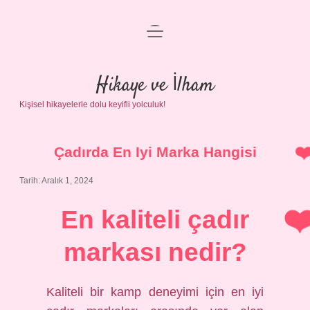
menüyü
Anasayfa
aç
Gizlilik Politikası
Hikaye ve İlham
Kişisel hikayelerle dolu keyifli yolculuk!
Yasal Uyarı
Hakkımızda
Çadırda En Iyi Marka Hangisi
Tarih: Aralık 1, 2024
En kaliteli çadır
markası nedir?
Kaliteli bir kamp deneyimi için en iyi