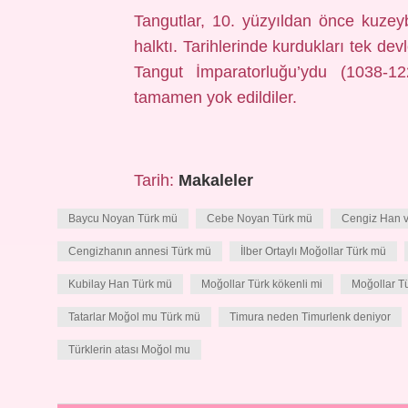
Tangutlar, 10. yüzyıldan önce kuze
halktı. Tarihlerinde kurdukları tek de
Tangut İmparatorluğu’ydu (1038-12
tamamen yok edildiler.
Tarih:
Makaleler
Baycu Noyan Türk mü
Cebe Noyan Türk mü
Cengiz Han v
Cengizhanın annesi Türk mü
İlber Ortaylı Moğollar Türk mü
Kubilay Han Türk mü
Moğollar Türk kökenli mi
Moğollar Tü
Tatarlar Moğol mu Türk mü
Timura neden Timurlenk deniyor
Türklerin atası Moğol mu