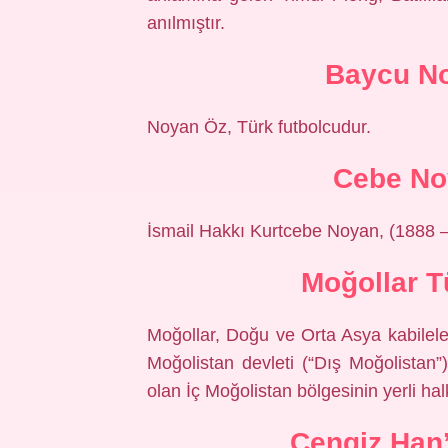
anılmıştır.
Baycu N
Noyan Öz, Türk futbolcudur.
Cebe No
İsmail Hakkı Kurtcebe Noyan, (1888 –
Moğollar T
Moğollar, Doğu ve Orta Asya kabileleri
Moğolistan devleti (“Dış Moğolistan”
olan İç Moğolistan bölgesinin yerli halk
Cengiz Han’