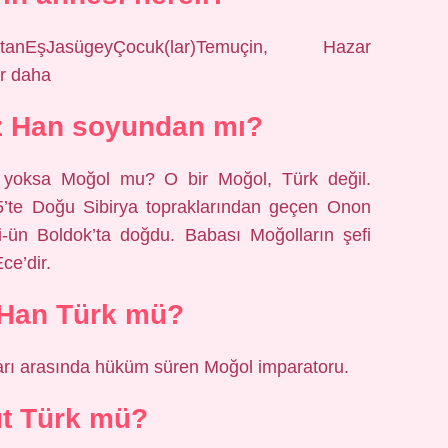
istanEşJasügeyÇocuk(lar)Temuçin, Hazar
ır daha
z Han soyundan mı?
 yoksa Moğol mu? O bir Moğol, Türk değil.
’te Doğu Sibirya topraklarından geçen Onon
i-ün Boldok’ta doğdu. Babası Moğolların şefi
ce’dir.
 Han Türk mü?
arı arasında hüküm süren Moğol imparatoru.
t Türk mü?