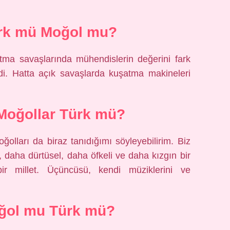
rk mü Moğol mu?
atma savaşlarında mühendislerin değerini fark
ydi. Hatta açık savaşlarda kuşatma makineleri
ı Moğollar Türk mü?
ğolları da biraz tanıdığımı söyleyebilirim. Biz
 daha dürtüsel, daha öfkeli ve daha kızgın bir
 bir millet. Üçüncüsü, kendi müziklerini ve
oğol mu Türk mü?