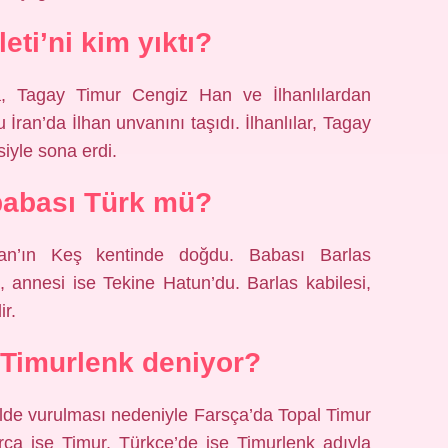
leti’ni kim yıktı?
da, Tagay Timur Cengiz Han ve İlhanlılardan
 İran’da İlhan unvanını taşıdı. İlhanlılar, Tagay
iyle sona erdi.
babası Türk mü?
an’ın Keş kentinde doğdu. Babası Barlas
, annesi ise Tekine Hatun’du. Barlas kabilesi,
ir.
Timurlenk deniyor?
ilde vurulması nedeniyle Farsça’da Topal Timur
arca ise Timur, Türkçe’de ise Timurlenk adıyla