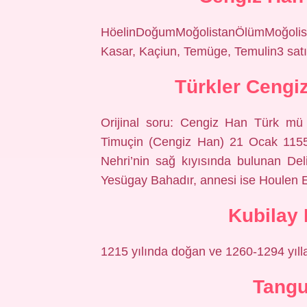
HöelinDoğumMoğolistanÖlümMoğol
Kasar, Kaçiun, Temüge, Temulin3 sat
Türkler Cengi
Orijinal soru: Cengiz Han Türk mü
Timuçin (Cengiz Han) 21 Ocak 1155
Nehri’nin sağ kıyısında bulunan Del
Yesügay Bahadır, annesi ise Houlen E
Kubilay
1215 yılında doğan ve 1260-1294 yıll
Tangu