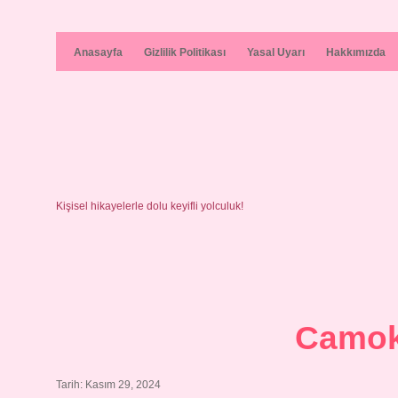
Anasayfa
Gizlilik Politikası
Yasal Uyarı
Hakkımızda
Kişisel hikayelerle dolu keyifli yolculuk!
Camok
Tarih: Kasım 29, 2024