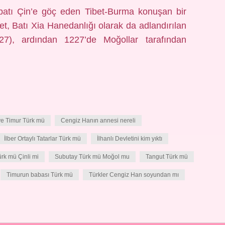
ybatı Çin’e göç eden Tibet-Burma konuşan bir
vlet, Batı Xia Hanedanlığı olarak da adlandırılan
27), ardından 1227’de Moğollar tarafından
e Timur Türk mü
Cengiz Hanın annesi nereli
İlber Ortaylı Tatarlar Türk mü
İlhanlı Devletini kim yıktı
rk mü Çinli mi
Subutay Türk mü Moğol mu
Tangut Türk mü
Timurun babası Türk mü
Türkler Cengiz Han soyundan mı