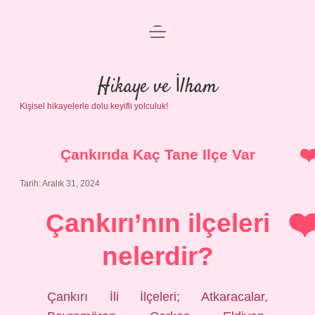
menüyü
Anasayfa
aç
Gizlilik Politikası
Hikaye ve İlham
Kişisel hikayelerle dolu keyifli yolculuk!
Yasal Uyarı
Hakkımızda
Çankırıda Kaç Tane Ilçe Var
Tarih: Aralık 31, 2024
Çankırı’nın ilçeleri
nelerdir?
Çankırı İli İlçeleri; Atkaracalar,