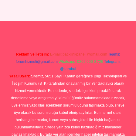
ilbet giriş yap
Reklam ve İletişim:
E-mail:
backlinkpaneli@gmail.com
Teams:
forumhizmeti@gmail.com
Whatsapp: 0262 606 0 726
Telegram:
@karabul
Yasal Uyarı:
Sitemiz, 5651 Sayılı Kanun gereğince Bilgi Teknolojileri ve
İletişim Kurumu (BTK) tarafından onaylanmış bir Yer Sağlayıcı olarak
hizmet vermektedir. Bu nedenle, sitedeki içerikleri proaktif olarak
denetleme veya araştırma yükümlülüğümüz bulunmamaktadır. Ancak,
üyelerimiz yazdıkları içeriklerin sorumluluğunu taşımakta olup, siteye
üye olarak bu sorumluluğu kabul etmiş sayılırlar. Bu internet sitesi,
herhangi bir marka, kurum veya şahıs şirketi ile hiçbir bağlantısı
bulunmamaktadır. Sitede yalnızca kendi hazırladığımız makaleler
paylaşılmaktadır. Burada yer alan içerikler haber niteliği taşımamakta