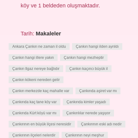
köy ve 1 beldeden oluşmaktadır.
Tarih:
Makaleler
Ankara Çankırı ne zaman il oldu
Çankırı hangi ilden ayrıldı
Çankırı hangi illere yakın
Çankırı hangi mezheptir
Çankırı Ilgaz nereye bağlıdır
Çankırı kaçıncı büyük il
Çankırı kökeni nereden gelir
Çankırı merkezde kaç mahalle var
Çankırıda aşiret var mı
Çankırıda kaç tane köy var
Çankırıda kimler yaşadı
Çankırıda Kürt köyü var mı
Çankırılılar nerede yaşıyor
Çankırının en büyük ilçesi neresidir
Çankırının eski adı nedir
Çankırının ilçeleri nelerdir
Çankırının neyi meşhur