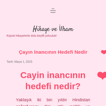
menüyü
Anasayfa
aç
Gizlilik Politikası
Hikaye ve İlham
Kişisel hikayelerle dolu keyifli yolculuk!
Yasal Uyarı
Hakkımızda
Çayın Inancının Hedefi Nedir
Tarih: Mayıs 1, 2025
Cayin inancının
hedefi nedir?
Yaklaşık iki bin yıldır Hindistan