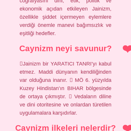
coğrafyasını dini, etik, politik ve
ekonomik açıdan etkileyen Jainizm,
özellikle şiddet içermeyen eylemlere
verdiği önemle manevi bağımsızlık ve
eşitliği hedefler.
Caynizm neyi savunur?
Jainizm bir YARATICI TANRI’yı kabul
etmez. Maddi dünyanın kendiliğinden
var olduğuna inanır.  MÖ 6. yüzyılda
Kuzey Hindistan’ın BIHAR bölgesinde
de ortaya çıkmıştır.  Vedaların diline
ve dini otoritesine ve onlardan türetilen
uygulamalara karşıdırlar.
Caynizm ilkeleri nelerdir?