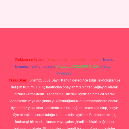
ilbet giriş yap
Reklam ve İletişim:
E-mail:
backlinkpaneli@gmail.com
Teams:
forumhizmeti@gmail.com
Whatsapp: 0262 606 0 726
Telegram:
@karabul
Yasal Uyarı:
Sitemiz, 5651 Sayılı Kanun gereğince Bilgi Teknolojileri ve
İletişim Kurumu (BTK) tarafından onaylanmış bir Yer Sağlayıcı olarak
hizmet vermektedir. Bu nedenle, sitedeki içerikleri proaktif olarak
denetleme veya araştırma yükümlülüğümüz bulunmamaktadır. Ancak,
üyelerimiz yazdıkları içeriklerin sorumluluğunu taşımakta olup, siteye
üye olarak bu sorumluluğu kabul etmiş sayılırlar. Bu internet sitesi,
herhangi bir marka, kurum veya şahıs şirketi ile hiçbir bağlantısı
bulunmamaktadır. Sitede yalnızca kendi hazırladığımız makaleler