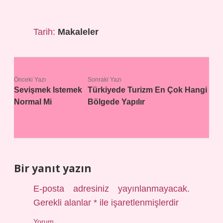
Tarih:
Makaleler
Önceki Yazı
Sonraki Yazı
Sevişmek Istemek
Türkiyede Turizm En Çok Hangi
Normal Mi
Bölgede Yapılır
Bir yanıt yazın
E-posta adresiniz yayınlanmayacak.
Gerekli alanlar
*
ile işaretlenmişlerdir
Yorum