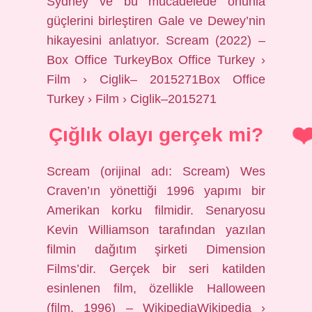
Sydney ve bu mücadelede onunla
güçlerini birleştiren Gale ve Dewey’nin
hikayesini anlatıyor. Scream (2022) –
Box Office TurkeyBox Office Turkey ›
Film › Ciglik– 2015271Box Office
Turkey › Film › Ciglik–2015271
Çığlık olayı gerçek mi?
Scream (orijinal adı: Scream) Wes
Craven’ın yönettiği 1996 yapımı bir
Amerikan korku filmidir. Senaryosu
Kevin Williamson tarafından yazılan
filmin dağıtım şirketi Dimension
Films’dir. Gerçek bir seri katilden
esinlenen film, özellikle Halloween
(film, 1996) – WikipediaWikipedia ›