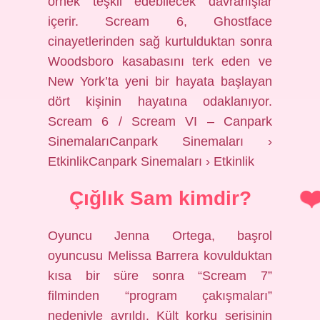
örnek teşkil edebilecek davranışlar
içerir. Scream 6, Ghostface
cinayetlerinden sağ kurtulduktan sonra
Woodsboro kasabasını terk eden ve
New York’ta yeni bir hayata başlayan
dört kişinin hayatına odaklanıyor.
Scream 6 / Scream VI – Canpark
SinemalarıCanpark Sinemaları ›
EtkinlikCanpark Sinemaları › Etkinlik
Çığlık Sam kimdir?
Oyuncu Jenna Ortega, başrol
oyuncusu Melissa Barrera kovulduktan
kısa bir süre sonra “Scream 7”
filminden “program çakışmaları”
nedeniyle ayrıldı. Kült korku serisinin