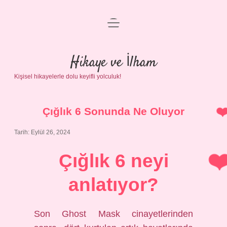
menüyü
Anasayfa
aç
Gizlilik Politikası
Hikaye ve İlham
Kişisel hikayelerle dolu keyifli yolculuk!
Yasal Uyarı
Hakkımızda
Çığlık 6 Sonunda Ne Oluyor
Tarih: Eylül 26, 2024
Çığlık 6 neyi
anlatıyor?
Son Ghost Mask cinayetlerinden