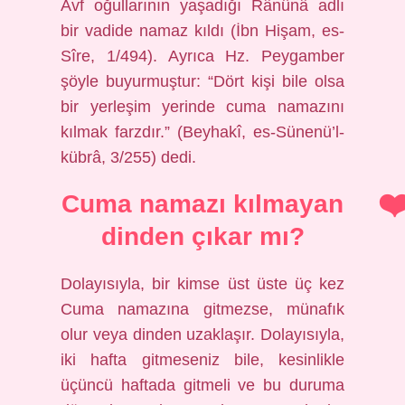
Avf oğullarının yaşadığı Rânûnâ adlı
bir vadide namaz kıldı (İbn Hişam, es-
Sîre, 1/494). Ayrıca Hz. Peygamber
şöyle buyurmuştur: “Dört kişi bile olsa
bir yerleşim yerinde cuma namazını
kılmak farzdır.” (Beyhakî, es-Sünenü’l-
kübrâ, 3/255) dedi.
Cuma namazı kılmayan
dinden çıkar mı?
Dolayısıyla, bir kimse üst üste üç kez
Cuma namazına gitmezse, münafık
olur veya dinden uzaklaşır. Dolayısıyla,
iki hafta gitmeseniz bile, kesinlikle
üçüncü haftada gitmeli ve bu duruma