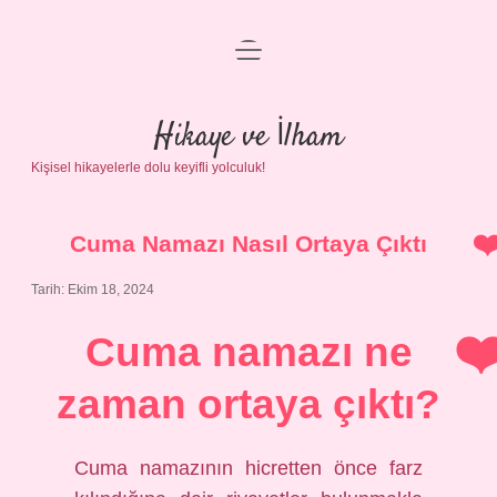
menüyü
Anasayfa
aç
Gizlilik Politikası
Hikaye ve İlham
Kişisel hikayelerle dolu keyifli yolculuk!
Yasal Uyarı
Hakkımızda
Cuma Namazı Nasıl Ortaya Çıktı
Tarih: Ekim 18, 2024
Cuma namazı ne
zaman ortaya çıktı?
Cuma namazının hicretten önce farz