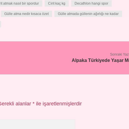
rit atmak nasıl bir spordur
Cirit kaç kg
Decathlon hangi spor
Gülle atma nedir kısaca özet
Gülle atmada güllenin ağırlığı ne kadar
Sonraki Yaz
Alpaka Türkiyede Yaşar M
Gerekli alanlar
*
ile işaretlenmişlerdir