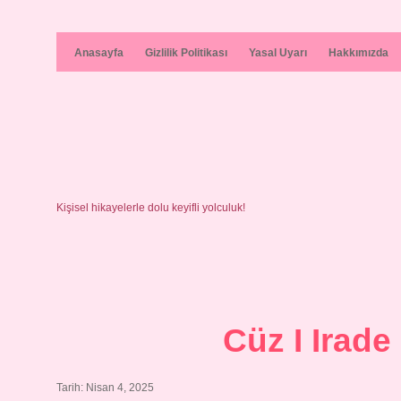
Anasayfa
Gizlilik Politikası
Yasal Uyarı
Hakkımızda
Kişisel hikayelerle dolu keyifli yolculuk!
Cüz I Irad
Tarih: Nisan 4, 2025