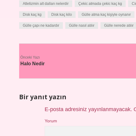
Atletizmin alt dalları nelerdir
Çekic atmada çekic kaç kg
Ci
Disk kaç kg
Disk kaç kilo
Gülle atma kaç kişiyle oynanır
Gülle çapı ne kadardır
Gülle nasıl atılır
Gülle nerede atılır
Önceki Yazı
Halo Nedir
Bir yanıt yazın
E-posta adresiniz yayınlanmayacak.
Yorum