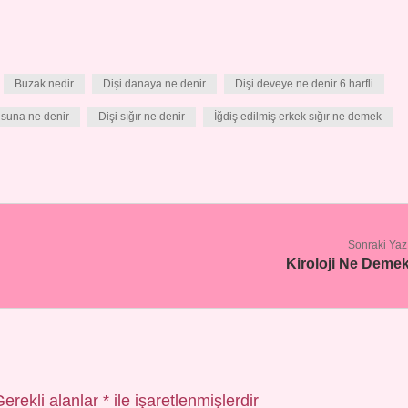
Buzak nedir
Dişi danaya ne denir
Dişi deveye ne denir 6 harfli
usuna ne denir
Dişi sığır ne denir
İğdiş edilmiş erkek sığır ne demek
Sonraki Yaz
Kiroloji Ne Deme
Gerekli alanlar
*
ile işaretlenmişlerdir