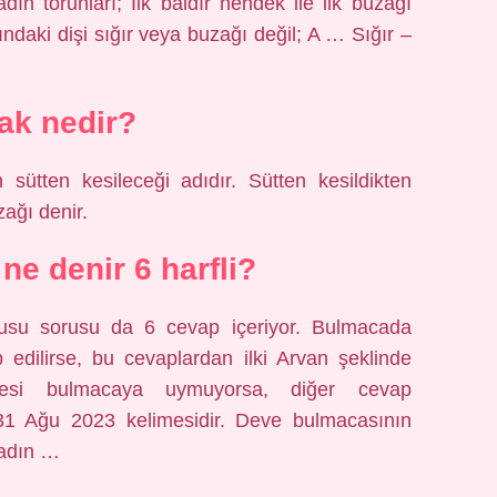
adın torunları; İlk baldır hendek ile ilk buzağı
ndaki dişi sığır veya buzağı değil; A … Sığır –
ak nedir?
 sütten kesileceği adıdır. Sütten kesildikten
zağı denir.
ne denir 6 harfli?
usu sorusu da 6 cevap içeriyor. Bulmacada
 edilirse, bu cevaplardan ilki Arvan şeklinde
limesi bulmacaya uymuyorsa, diğer cevap
k.31 Ağu 2023 kelimesidir. Deve bulmacasının
Kadın …