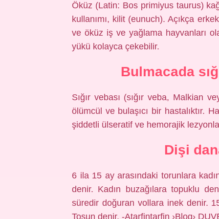
Öküz (Latin: Bos primiyus taurus) kağı
kullanımı, kilit (eunuch). Açıkça erkek 
ve öküz iş ve yağlama hayvanları ol
yükü kolayca çekebilir.
Bulmacada sığ
Sığır vebası (sığır veba, Malkian vey
ölümcül ve bulaşıcı bir hastalıktır. 
şiddetli ülseratif ve hemorajik lezyonla
Dişi dan
6 ila 15 ay arasındaki torunlara kadı
denir. Kadın buzağılara topuklu deni
süredir doğuran vollara inek denir. 15
Tosun denir. -Atarfintarfin ›Blog