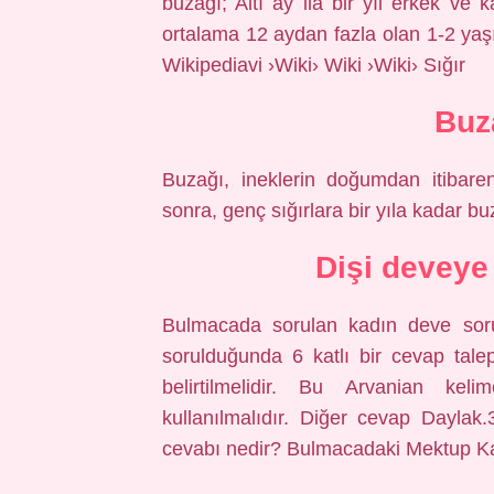
buzağı; Altı ay ila bir yıl erkek ve k
ortalama 12 aydan fazla olan 1-2 yaşı
Wikipediavi ›Wiki› Wiki ›Wiki› Sığır
Buz
Buzağı, ineklerin doğumdan itibaren
sonra, genç sığırlara bir yıla kadar bu
Dişi deveye 
Bulmacada sorulan kadın deve sor
sorulduğunda 6 katlı bir cevap talep
belirtilmelidir. Bu Arvanian ke
kullanılmalıdır. Diğer cevap Dayla
cevabı nedir? Bulmacadaki Mektup 