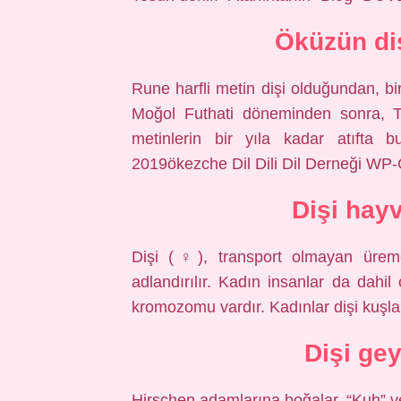
Öküzün diş
Rune harfli metin dişi olduğundan, bi
Moğol Futhati döneminden sonra, Tü
metinlerin bir yıla kadar atıfta 
2019ökezche Dil Dili Dil Derneği WP
Dişi hay
Dişi (♀), transport olmayan üreme 
adlandırılır. Kadın insanlar da dahi
kromozomu vardır. Kadınlar dişi kuşl
Dişi ge
Hirschen adamlarına boğalar, “Kuh” vey