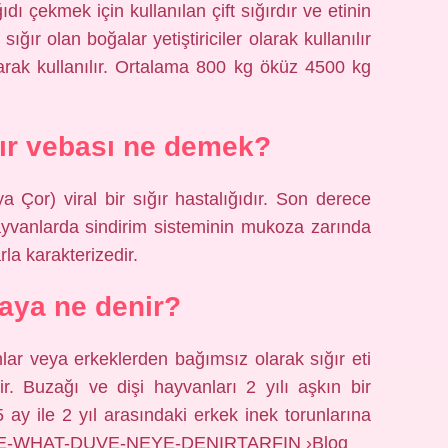
dı çekmek için kullanılan çift sığırdır ve etinin
sığır olan boğalar yetiştiriciler olarak kullanılır
arak kullanılır. Ortalama 800 kg öküz 4500 kg
ır vebası ne demek?
a Çor) viral bir sığır hastalığıdır. Son derece
Hayvanlarda sindirim sisteminin mukoza zarında
rla karakterizedir.
aya ne denir?
nlar veya erkeklerden bağımsız olarak sığır eti
r. Buzağı ve dişi hayvanları 2 yılı aşkın bir
 ay ile 2 yıl arasındaki erkek inek torunlarına
› DUVE-WHAT-DUVE-NEYE-DENIRTARFIN ›Blog