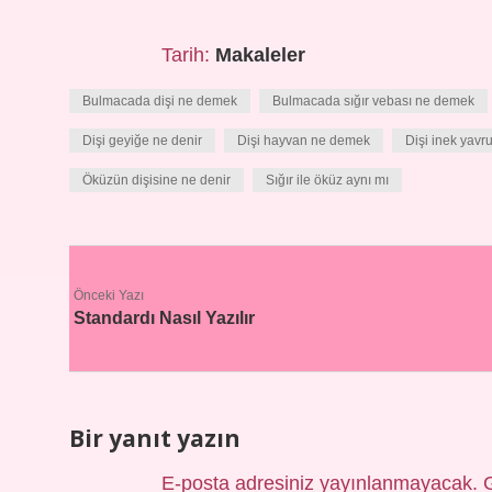
Tarih:
Makaleler
Bulmacada dişi ne demek
Bulmacada sığır vebası ne demek
Dişi geyiğe ne denir
Dişi hayvan ne demek
Dişi inek yavr
Öküzün dişisine ne denir
Sığır ile öküz aynı mı
Önceki Yazı
Standardı Nasıl Yazılır
Bir yanıt yazın
E-posta adresiniz yayınlanmayacak.