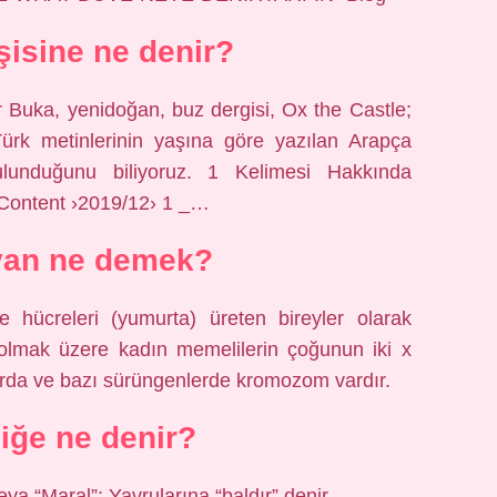
isine ne denir?
r Buka, yenidoğan, buz dergisi, Ox the Castle;
rk metinlerinin yaşına göre yazılan Arapça
bulunduğunu biliyoruz. 1 Kelimesi Hakkında
-Content ›2019/12› 1 _…
van ne demek?
hücreleri (yumurta) üreten bireyler olarak
l olmak üzere kadın memelilerin çoğunun iki x
arda ve bazı sürüngenlerde kromozom vardır.
yiğe ne denir?
a “Maral”; Yavrularına “baldır” denir.