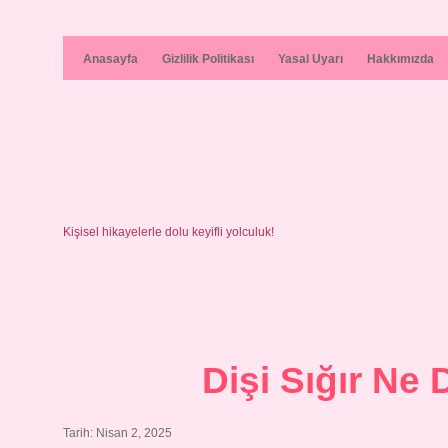
Anasayfa
Gizlilik Politikası
Yasal Uyarı
Hakkımızda
Kişisel hikayelerle dolu keyifli yolculuk!
Dişi Sığır N
Tarih: Nisan 2, 2025