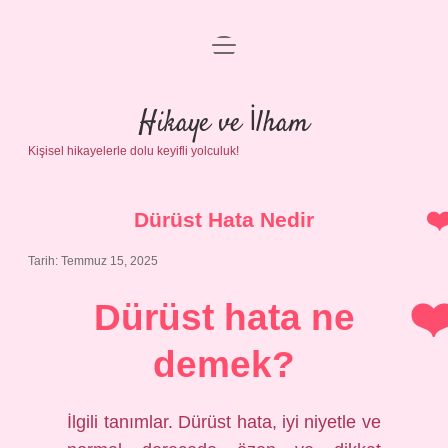
menüyü
Anasayfa
aç
Gizlilik Politikası
Hikaye ve İlham
Kişisel hikayelerle dolu keyifli yolculuk!
Yasal Uyarı
Hakkımızda
Dürüst Hata Nedir
Tarih: Temmuz 15, 2025
Dürüst hata ne
demek?
İlgili tanımlar. Dürüst hata, iyi niyetle ve