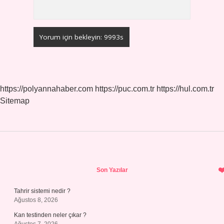
https://polyannahaber.com
https://puc.com.tr
https://hul.com.tr
Sitemap
Sidebar
Son Yazılar
Tahrir sistemi nedir ?
Ağustos 8, 2026
Kan testinden neler çıkar ?