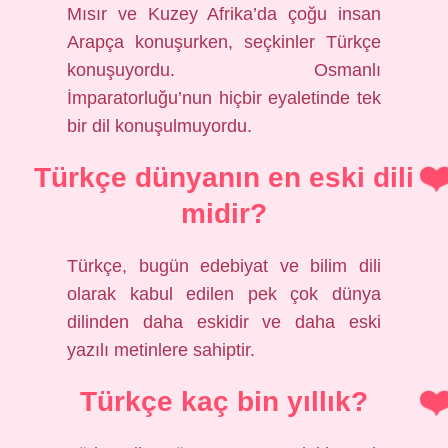
Mısır ve Kuzey Afrika’da çoğu insan
Arapça konuşurken, seçkinler Türkçe
konuşuyordu. Osmanlı
İmparatorluğu’nun hiçbir eyaletinde tek
bir dil konuşulmuyordu.
Türkçe dünyanın en eski dili
midir?
Türkçe, bugün edebiyat ve bilim dili
olarak kabul edilen pek çok dünya
dilinden daha eskidir ve daha eski
yazılı metinlere sahiptir.
Türkçe kaç bin yıllık?