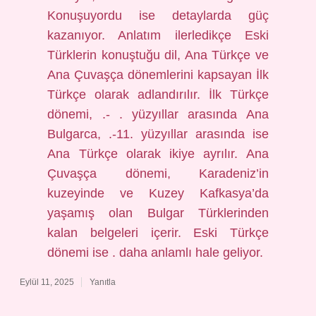
Konuşuyordu ise detaylarda güç
kazanıyor. Anlatım ilerledikçe Eski
Türklerin konuştuğu dil, Ana Türkçe ve
Ana Çuvaşça dönemlerini kapsayan İlk
Türkçe olarak adlandırılır. İlk Türkçe
dönemi, .- . yüzyıllar arasında Ana
Bulgarca, .-11. yüzyıllar arasında ise
Ana Türkçe olarak ikiye ayrılır. Ana
Çuvaşça dönemi, Karadeniz’in
kuzeyinde ve Kuzey Kafkasya’da
yaşamış olan Bulgar Türklerinden
kalan belgeleri içerir. Eski Türkçe
dönemi ise . daha anlamlı hale geliyor.
Eylül 11, 2025
Yanıtla