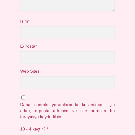
İsim*
E-Posta*
Web Sitesi
Daha sonraki yorumlarımda kullanılması için
adım, e-posta adresim ve site adresim bu
tarayıcıya kaydedilsin.
10 - 4 kaçtır?
*