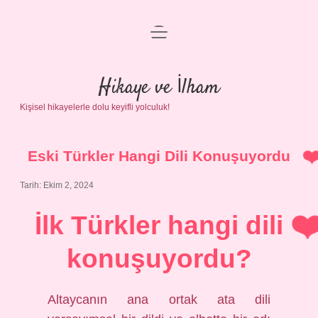
menüyü
Anasayfa
aç
Gizlilik Politikası
Hikaye ve İlham
Kişisel hikayelerle dolu keyifli yolculuk!
Yasal Uyarı
Hakkımızda
Eski Türkler Hangi Dili Konuşuyordu
Tarih: Ekim 2, 2024
İlk Türkler hangi dili
konuşuyordu?
Altaycanın ana ortak ata dili