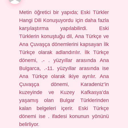
Metin öğretici bir yapıda; Eski Türkler
Hangi Dili Konuşuyordu için daha fazla
karşılaştırma yapılabilirdi. Eski
Türklerin konuştuğu dil, Ana Türkçe ve
Ana Çuvaşça dönemlerini kapsayan İlk
Türkçe olarak adlandırılır. İlk Türkçe
dönemi, .- . yüzyıllar arasında Ana
Bulgarca, .-11. yüzyıllar arasında ise
Ana Türkçe olarak ikiye ayrılır. Ana
Çuvaşça dönemi, Karadeniz’in
kuzeyinde ve Kuzey Kafkasya’da
yaşamış olan Bulgar Türklerinden
kalan belgeleri içerir. Eski Türkçe
dönemi ise . ifadesi konunun yönünü
belirliyor.