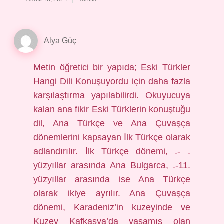
Alya Güç
Metin öğretici bir yapıda; Eski Türkler
Hangi Dili Konuşuyordu için daha fazla
karşılaştırma yapılabilirdi. Okuyucuya
kalan ana fikir Eski Türklerin konuştuğu
dil, Ana Türkçe ve Ana Çuvaşça
dönemlerini kapsayan İlk Türkçe olarak
adlandırılır. İlk Türkçe dönemi, .- .
yüzyıllar arasında Ana Bulgarca, .-11.
yüzyıllar arasında ise Ana Türkçe
olarak ikiye ayrılır. Ana Çuvaşça
dönemi, Karadeniz’in kuzeyinde ve
Kuzey Kafkasya’da yaşamış olan