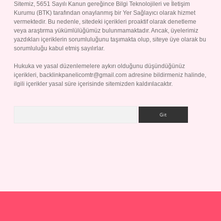
Sitemiz, 5651 Sayılı Kanun gereğince Bilgi Teknolojileri ve İletişim
Kurumu (BTK) tarafından onaylanmış bir Yer Sağlayıcı olarak hizmet
vermektedir. Bu nedenle, sitedeki içerikleri proaktif olarak denetleme
veya araştırma yükümlülüğümüz bulunmamaktadır. Ancak, üyelerimiz
yazdıkları içeriklerin sorumluluğunu taşımakta olup, siteye üye olarak bu
sorumluluğu kabul etmiş sayılırlar.
Hukuka ve yasal düzenlemelere aykırı olduğunu düşündüğünüz
içerikleri,
backlinkpanelicomtr@gmail.com
adresine bildirmeniz halinde,
ilgili içerikler yasal süre içerisinde sitemizden kaldırılacaktır.
Arama
iş yap