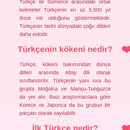
Türkçe ile Sümerce arasındaki ortak
kelimeler Türkçenin en az 5.500 yıl
önce var olduğunu göstermektedir.
Türkçenin tarihi dünyadaki çoğu dilden
daha eskidir.
Türkçenin kökeni nedir?
Türkçe, kökeni bakımından dünya
dilleri arasında Altay dili olarak
sınıflandırılır. Türkçenin yanı sıra bu
grupta Moğolca ve Mançu-Tunguzca
da yer alır. Bazı araştırmacılara göre
Korece ve Japonca da bu grubun bir
parçası olarak sayılabilir.
İlk Türkçe nedir?