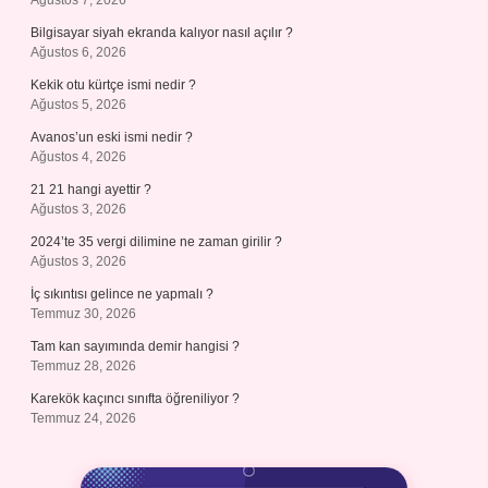
Ağustos 7, 2026
Bilgisayar siyah ekranda kalıyor nasıl açılır ?
Ağustos 6, 2026
Kekik otu kürtçe ismi nedir ?
Ağustos 5, 2026
Avanos’un eski ismi nedir ?
Ağustos 4, 2026
21 21 hangi ayettir ?
Ağustos 3, 2026
2024’te 35 vergi dilimine ne zaman girilir ?
Ağustos 3, 2026
İç sıkıntısı gelince ne yapmalı ?
Temmuz 30, 2026
Tam kan sayımında demir hangisi ?
Temmuz 28, 2026
Karekök kaçıncı sınıfta öğreniliyor ?
Temmuz 24, 2026