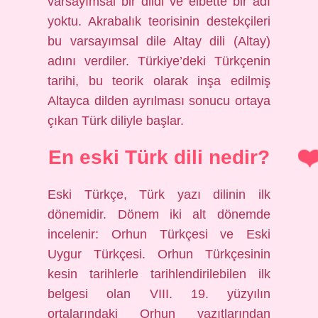
varsayımsal bir dildi ve elbette bir adı
yoktu. Akrabalık teorisinin destekçileri
bu varsayımsal dile Altay dili (Altay)
adını verdiler. Türkiye’deki Türkçenin
tarihi, bu teorik olarak inşa edilmiş
Altayca dilden ayrılması sonucu ortaya
çıkan Türk diliyle başlar.
En eski Türk dili nedir?
Eski Türkçe, Türk yazı dilinin ilk
dönemidir. Dönem iki alt dönemde
incelenir: Orhun Türkçesi ve Eski
Uygur Türkçesi. Orhun Türkçesinin
kesin tarihlerle tarihlendirilebilen ilk
belgesi olan VIII. 19. yüzyılın
ortalarındaki Orhun yazıtlarından