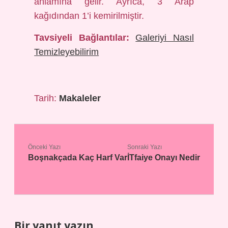
anlamına gelir. Ayrıca, 3 Arap
kağıdından 1’i kemirilmiştir.
Tavsiyeli Bağlantılar:
Galeriyi Nasıl
Temizleyebilirim
Tarih:
Makaleler
Önceki Yazı
Sonraki Yazı
Boşnakçada Kaç Harf Var
İTfaiye Onayı Nedir
Bir yanıt yazın