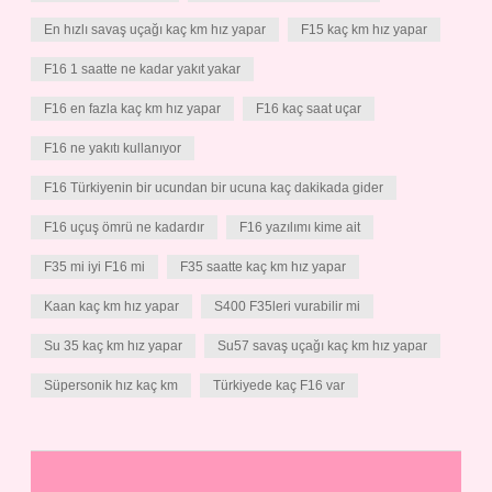
En hızlı savaş uçağı kaç km hız yapar
F15 kaç km hız yapar
F16 1 saatte ne kadar yakıt yakar
F16 en fazla kaç km hız yapar
F16 kaç saat uçar
F16 ne yakıtı kullanıyor
F16 Türkiyenin bir ucundan bir ucuna kaç dakikada gider
F16 uçuş ömrü ne kadardır
F16 yazılımı kime ait
F35 mi iyi F16 mi
F35 saatte kaç km hız yapar
Kaan kaç km hız yapar
S400 F35leri vurabilir mi
Su 35 kaç km hız yapar
Su57 savaş uçağı kaç km hız yapar
Süpersonik hız kaç km
Türkiyede kaç F16 var