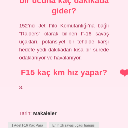
bir ucuna kaç dakikada
gider?
152’nci Jet Filo Komutanlığı’na bağlı
“Raiders” olarak bilinen F-16 savaş
uçakları, potansiyel bir tehdide karşı
hedefe yedi dakikadan kısa bir sürede
odaklanıyor ve havalanıyor.
F15 kaç km hız yapar?
3.
Tarih:
Makaleler
1 Adet F16 Kaç Para
En hızlı savaş uçağı hangisi