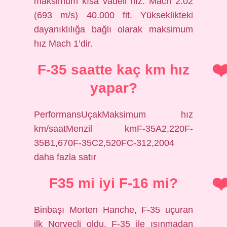
maksimum kısa vadeli hız: Mach 2.02
(693 m/s) 40.000 fit. Yükseklikteki
dayanıklılığa bağlı olarak maksimum
hız Mach 1’dir.
F-35 saatte kaç km hız
yapar?
PerformansUçakMaksimum hız
km/saatMenzil kmF-35A2,220F-
35B1,670F-35C2,520FC-312,2004
daha fazla satır
F35 mi iyi F-16 mi?
Binbaşı Morten Hanche, F-35 uçuran
ilk Norveçli oldu. F-35 ile ısınmadan