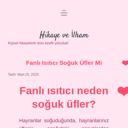
menüyü
Anasayfa
aç
Gizlilik Politikası
Hikaye ve İlham
Kişisel hikayelerle dolu keyifli yolculuk!
Yasal Uyarı
Hakkımızda
Fanlı Isıtıcı Soğuk Üfler Mi
Tarih: Mart 25, 2025
Fanlı ısıtıcı neden
soğuk üfler?
Hayranlar soğuduğunda, hayranlarınız