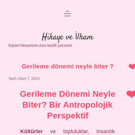
menüyü
Anasayfa
aç
Gizlilik Politikası
Hikaye ve İlham
Kişisel hikayelerle dolu keyifli yolculuk!
Yasal Uyarı
Hakkımızda
Gerileme dönemi neyle biter ?
Tarih: Ekim 7, 2025
Gerileme Dönemi Neyle
Biter? Bir Antropolojik
Perspektif
Kültürler
ve topluluklar, insanlık