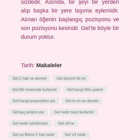
sizdedir. Aslında, bir şeyi bir yerden
alıp başka bir yere taşıma eylemidir.
Alınan öğenin başlangıç ​​pozisyonu ve
son pozisyonu kesindir. Get’te böyle bir
durum yoktur.
Tarih:
Makaleler
Get 2 hali ne demek
Get düzenli fiil mi
Get fiili nerelerde kullanılır
Get hangi fiilin çekimi
Get hangi preposition alır
Get in on ne demek
Get kaç anlamı var
Get nedir nasıl kullanılır
Get nedir sahibinden
Get off ne
Get up fiilinin 2 hali nedir
Get V3 nedir