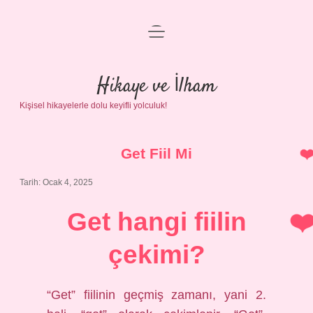
menüyü
Anasayfa
aç
Gizlilik Politikası
Hikaye ve İlham
Kişisel hikayelerle dolu keyifli yolculuk!
Yasal Uyarı
Hakkımızda
Get Fiil Mi
Tarih: Ocak 4, 2025
Get hangi fiilin
çekimi?
“Get” fiilinin geçmiş zamanı, yani 2.