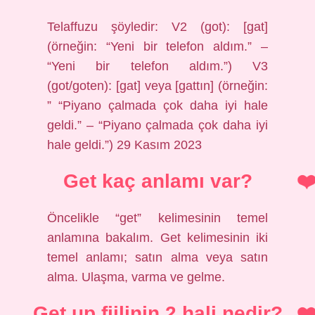
Telaffuzu şöyledir: V2 (got): [gat]
(örneğin: “Yeni bir telefon aldım.” –
“Yeni bir telefon aldım.”) V3
(got/goten): [gat] veya [gattın] (örneğin:
” “Piyano çalmada çok daha iyi hale
geldi.” – “Piyano çalmada çok daha iyi
hale geldi.”) 29 Kasım 2023
Get kaç anlamı var?
Öncelikle “get” kelimesinin temel
anlamına bakalım. Get kelimesinin iki
temel anlamı; satın alma veya satın
alma. Ulaşma, varma ve gelme.
Get up fiilinin 2 hali nedir?