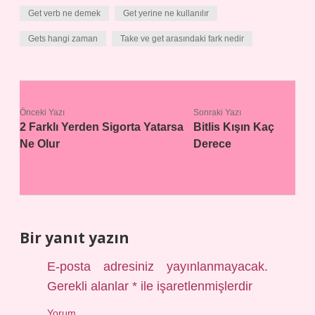
Get verb ne demek
Get yerine ne kullanılır
Gets hangi zaman
Take ve get arasındaki fark nedir
Önceki Yazı
Sonraki Yazı
2 Farklı Yerden Sigorta Yatarsa
Bitlis Kışın Kaç
Ne Olur
Derece
Bir yanıt yazın
E-posta adresiniz yayınlanmayacak.
Gerekli alanlar
*
ile işaretlenmişlerdir
Yorum