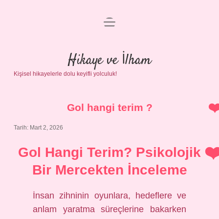
menüyü
Anasayfa
aç
Gizlilik Politikası
Hikaye ve İlham
Kişisel hikayelerle dolu keyifli yolculuk!
Yasal Uyarı
Hakkımızda
Gol hangi terim ?
Tarih: Mart 2, 2026
Gol Hangi Terim? Psikolojik
Bir Mercekten İnceleme
İnsan zihninin oyunlara, hedeflere ve
anlam yaratma süreçlerine bakarken