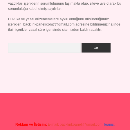
yazdıkları içeriklerin sorumluluğunu taşımakta olup, siteye üye olarak bu
sorumluluğu kabul etmiş sayılırlar.
Hukuka ve yasal düzenlemelere aykırı olduğunu düşündüğünüz
içerikleri,
backlinkpanelicomtr@gmail.com
adresine bildirmeniz halinde,
ilgili içerikler yasal süre içerisinde sitemizden kaldırılacaktır.
Arama
et giriş yap
Reklam ve İletişim:
E-mail:
backlinkpaneli@gmail.com
Teams: