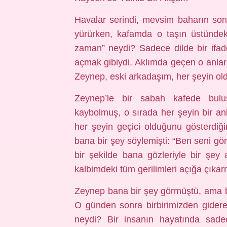
Havalar serindi, mevsim baharın sonla
yürürken, kafamda o taşın üstündeki
zaman” neydi? Sadece dilde bir ifad
açmak gibiydi. Aklımda geçen o anlar 
Zeynep, eski arkadaşım, her şeyin ol
Zeynep’le bir sabah kafede bulu
kaybolmuş, o sırada her şeyin bir a
her şeyin geçici olduğunu gösterdi
bana bir şey söylemişti: “Ben seni gö
bir şekilde bana gözleriyle bir şey 
kalbimdeki tüm gerilimleri açığa çıkarm
Zeynep bana bir şey görmüştü, ama be
O günden sonra birbirimizden gider
neydi? Bir insanın hayatında sade