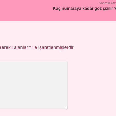
Sonraki Yaz
Kaç numaraya kadar göz çizilir 
Gerekli alanlar
*
ile işaretlenmişlerdir