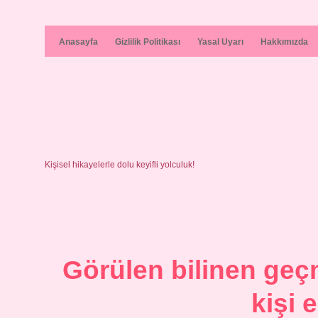
Anasayfa
Gizlilik Politikası
Yasal Uyarı
Hakkımızda
Kişisel hikayelerle dolu keyifli yolculuk!
Görülen bilinen geçm
kişi 