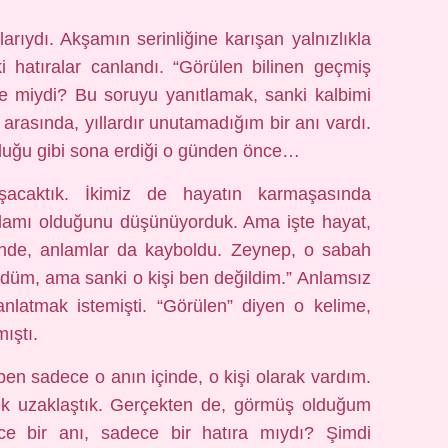
rıydı. Akşamın serinliğine karışan yalnızlıkla
 hatıralar canlandı. “Görülen bilinen geçmiş
e miydi? Bu soruyu yanıtlamak, sanki kalbimi
arasında, yıllardır unutamadığım bir anı vardı.
duğu gibi sona erdiği o günden önce…
şacaktık. İkimiz de hayatın karmaşasında
nlamı olduğunu düşünüyorduk. Ama işte hayat,
ğinde, anlamlar da kayboldu. Zeynep, o sabah
rdüm, ama sanki o kişi ben değildim.” Anlamsız
anlatmak istemişti. “Görülen” diyen o kelime,
ıştı.
n sadece o anın içinde, o kişi olarak vardım.
ek uzaklaştık. Gerçekten de, görmüş olduğum
ce bir anı, sadece bir hatıra mıydı? Şimdi