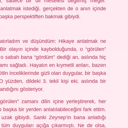
 sadece bir dil meselesi değilmiş meğer.
nlatmak istediği, gerçekten de o anın içinde
 başka perspektiften bakmak gibiydi.
hatırladım ve düşündüm: Hikaye anlatmak ne
Bir olayın içinde kaybolduğunda, o “görülen”
n o sabah bana “gördüm” dediği an, aslında hiç
mı sağladı. Hayatın en kıymetli anları, bazen
ilin inceliklerinde gizli olan duygular, bir başka
yüzden, dildeki 3. tekil kişi eki, aslında bir
andığını gösteriyor.
örülen” zamanı dilin içine yerleştirerek, her
başka bir yerden anlatılabileceğini fark ettim.
zak gibiydi. Sanki Zeynep’in bana anlattığı
ki tüm duyguları açığa çıkarmıştı. Ne de olsa,