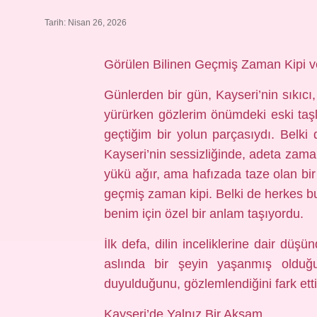
Tarih: Nisan 26, 2026
Görülen Bilinen Geçmiş Zaman Kipi ve 
Günlerden bir gün, Kayseri’nin sıkıc
yürürken gözlerim önümdeki eski taşla
geçtiğim bir yolun parçasıydı. Belki 
Kayseri’nin sessizliğinde, adeta zama
yükü ağır, ama hafızada taze olan bir 
geçmiş zaman kipi. Belki de herkes bu 
benim için özel bir anlam taşıyordu.
İlk defa, dilin inceliklerine dair dü
aslında bir şeyin yaşanmış olduğ
duyulduğunu, gözlemlendiğini fark ett
Kayseri’de Yalnız Bir Akşam