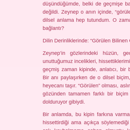
düşündüğümde, belki de geçmişe bak
değildi. Zeynep o anın içinde, “görül
dilsel anlama hep tutundum. O zaman
bağlantı?
Dilin Derinliklerinde: “Görülen Bilin
Zeynep’in gözlerindeki hüzün, geç
unuttuğumuz incelikleri, hissettikleri
geçmiş zaman kipinde, anlatıcı, bir b
Bir anı paylaşırken de o dilsel biçim
heyecanı taşır. “Görülen” olması, aslı
gözünden tamamen farklı bir biçim a
dolduruyor gibiydi.
Bir anlamda, bu kipin farkına varmak
hissettirdiği ama açıkça söylemediğ