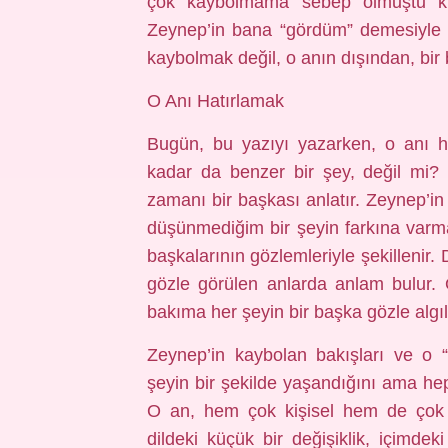
çok kaybolmama sebep olmuştu ki,
Zeynep’in bana “gördüm” demesiyle a
kaybolmak değil, o anın dışından, bir
O Anı Hatırlamak
Bugün, bu yazıyı yazarken, o anı 
kadar da benzer bir şey, değil mi? 
zamanı bir başkası anlatır. Zeynep’i
düşünmediğim bir şeyin farkına varma
başkalarının gözlemleriyle şekillenir. D
gözle görülen anlarda anlam bulur. O 
bakıma her şeyin bir başka gözle algıl
Zeynep’in kaybolan bakışları ve o “g
şeyin bir şekilde yaşandığını ama hep 
O an, hem çok kişisel hem de çok u
dildeki küçük bir değişiklik, içimde