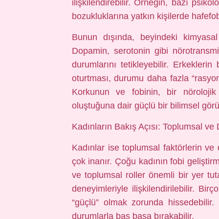
ilişkilendirebilir. Örneğin, bazı psik
bozukluklarına yatkın kişilerde hafefob
Bunun dışında, beyindeki kimyasal d
Dopamin, serotonin gibi nörotransmit
durumlarını tetikleyebilir. Erkekleri
oturtması, durumu daha fazla “rasyone
Korkunun ve fobinin, bir nöroloji
oluştuğuna dair güçlü bir bilimsel görü
Kadınların Bakış Açısı: Toplumsal ve 
Kadınlar ise toplumsal faktörlerin ve 
çok inanır. Çoğu kadının fobi geliştir
ve toplumsal roller önemli bir yer tu
deneyimleriyle ilişkilendirilebilir. Bir
“güçlü” olmak zorunda hissedebilir. B
durumlarla baş başa bırakabilir.