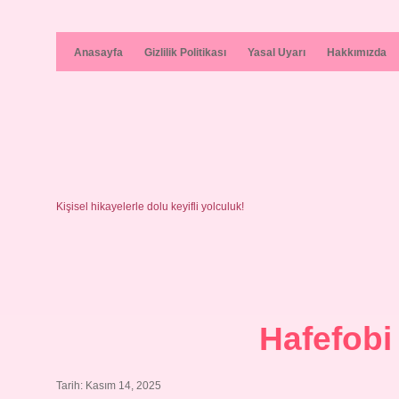
Anasayfa
Gizlilik Politikası
Yasal Uyarı
Hakkımızda
Kişisel hikayelerle dolu keyifli yolculuk!
Hafefobi
Tarih: Kasım 14, 2025