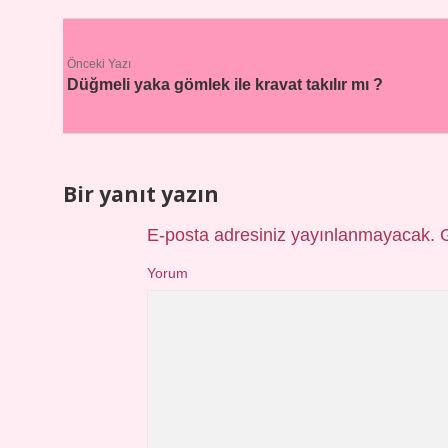
Önceki Yazı
Düğmeli yaka gömlek ile kravat takılır mı ?
Bir yanıt yazın
E-posta adresiniz yayınlanmayacak.
Yorum