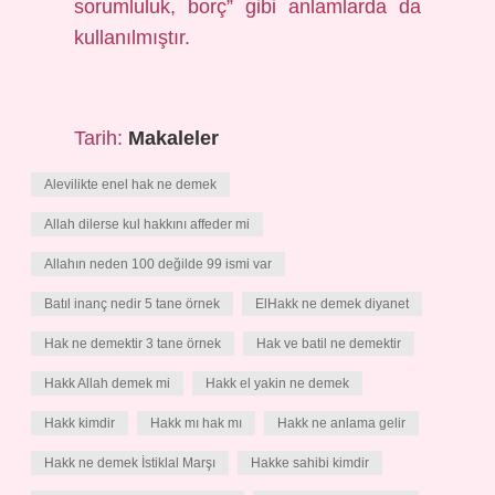
sorumluluk, borç” gibi anlamlarda da
kullanılmıştır.
Tarih:
Makaleler
Alevilikte enel hak ne demek
Allah dilerse kul hakkını affeder mi
Allahın neden 100 değilde 99 ismi var
Batıl inanç nedir 5 tane örnek
ElHakk ne demek diyanet
Hak ne demektir 3 tane örnek
Hak ve batil ne demektir
Hakk Allah demek mi
Hakk el yakin ne demek
Hakk kimdir
Hakk mı hak mı
Hakk ne anlama gelir
Hakk ne demek İstiklal Marşı
Hakke sahibi kimdir