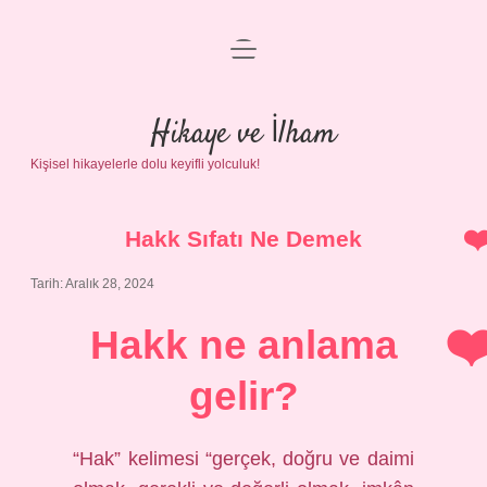
menüyü
Anasayfa
aç
Gizlilik Politikası
Hikaye ve İlham
Kişisel hikayelerle dolu keyifli yolculuk!
Yasal Uyarı
Hakkımızda
Hakk Sıfatı Ne Demek
Tarih: Aralık 28, 2024
Hakk ne anlama
gelir?
“Hak” kelimesi “gerçek, doğru ve daimi