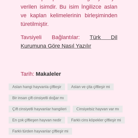
verilen isimdir. Bu isim İngilizce aslan
ve kaplan kelimelerinin birleşiminden
türetilmiştir.
Tavsiyeli Bağlantılar:
Türk Dil
Kurumuna Göre Nasıl Yazılır
Tarih:
Makaleler
Aslan hangi hayvanla çiftleşir
Aslan ve çita çiftleşir mi
Bir insan çift cinsiyetli doğar mı
Çift cinsiyetli hayvanlar hangileri
Cinsiyetsiz hayvan var mı
En çok çiftleşen hayvan nedir
Farklı cins köpekler çiftleşir mi
Farklı türden hayvanlar çiftleşir mi