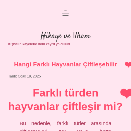
menüyü
Anasayfa
aç
Gizlilik Politikası
Hikaye ve İlham
Kişisel hikayelerle dolu keyifli yolculuk!
Yasal Uyarı
Hakkımızda
Hangi Farklı Hayvanlar Çiftleşebilir
Tarih: Ocak 19, 2025
Farklı türden
hayvanlar çiftleşir mi?
Bu nedenle, farklı türler arasında