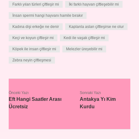
Farklı yılan türleri çiftleşir mi
İki farklı hayvan çiftleşebilir mi
İnsan spermi hangi hayvanı hamile bırakır
Kadına dişi erkeğe ne denir
Kaplanla aslan çiftleşirse ne olur
Keçi ve koyun çiftleşir mi
Kedi ile vaşak çiftleşir mi
Köpek ile insan çiftleşir mi
Melezler üreyebilir mi
Zebra neyin çiftleşmesi
Önceki Yazı
Sonraki Yazı
Eft Hangi Saatler Arası
Antakya Yı Kim
Ücretsiz
Kurdu