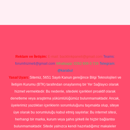
ilbet giriş yap
Reklam ve İletişim:
E-mail:
backlinkpaneli@gmail.com
Teams:
forumhizmeti@gmail.com
Whatsapp: 0262 606 0 726
Telegram:
@karabul
Yasal Uyarı:
Sitemiz, 5651 Sayılı Kanun gereğince Bilgi Teknolojileri ve
İletişim Kurumu (BTK) tarafından onaylanmış bir Yer Sağlayıcı olarak
hizmet vermektedir. Bu nedenle, sitedeki içerikleri proaktif olarak
denetleme veya araştırma yükümlülüğümüz bulunmamaktadır. Ancak,
üyelerimiz yazdıkları içeriklerin sorumluluğunu taşımakta olup, siteye
üye olarak bu sorumluluğu kabul etmiş sayılırlar. Bu internet sitesi,
herhangi bir marka, kurum veya şahıs şirketi ile hiçbir bağlantısı
bulunmamaktadır. Sitede yalnızca kendi hazırladığımız makaleler