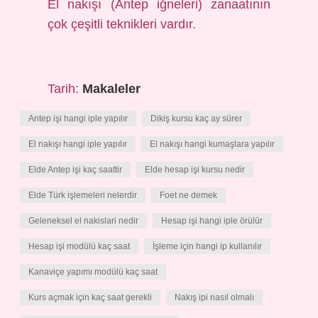
El nakışı (Antep iğneleri) zanaatının
çok çeşitli teknikleri vardır.
Tarih:
Makaleler
Antep işi hangi iple yapılır
Dikiş kursu kaç ay sürer
El nakışı hangi iple yapılır
El nakışı hangi kumaşlara yapılır
Elde Antep işi kaç saattir
Elde hesap işi kursu nedir
Elde Türk işlemeleri nelerdir
Foet ne demek
Geleneksel el nakislari nedir
Hesap işi hangi iple örülür
Hesap işi modülü kaç saat
İşleme için hangi ip kullanılır
Kanaviçe yapımı modülü kaç saat
Kurs açmak için kaç saat gerekli
Nakış ipi nasıl olmalı