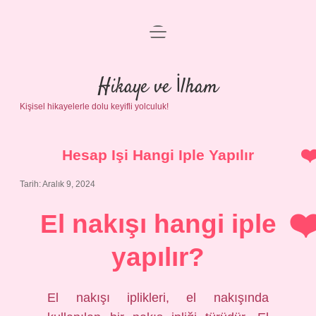
menüyü
Anasayfa
aç
Gizlilik Politikası
Hikaye ve İlham
Kişisel hikayelerle dolu keyifli yolculuk!
Yasal Uyarı
Hakkımızda
Hesap Işi Hangi Iple Yapılır
Tarih: Aralık 9, 2024
El nakışı hangi iple
yapılır?
El nakışı iplikleri, el nakışında