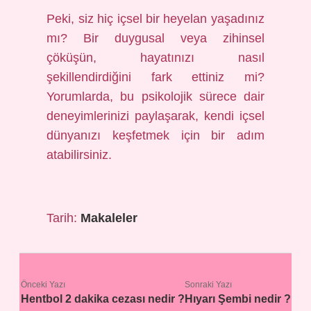
Peki, siz hiç içsel bir heyelan yaşadınız
mı? Bir duygusal veya zihinsel
çöküşün, hayatınızı nasıl
şekillendirdiğini fark ettiniz mi?
Yorumlarda, bu psikolojik sürece dair
deneyimlerinizi paylaşarak, kendi içsel
dünyanızı keşfetmek için bir adım
atabilirsiniz.
Tarih:
Makaleler
Önceki Yazı
Sonraki Yazı
Hentbol 2 dakika cezası nedir ?
Hıyarı Şembi nedir ?