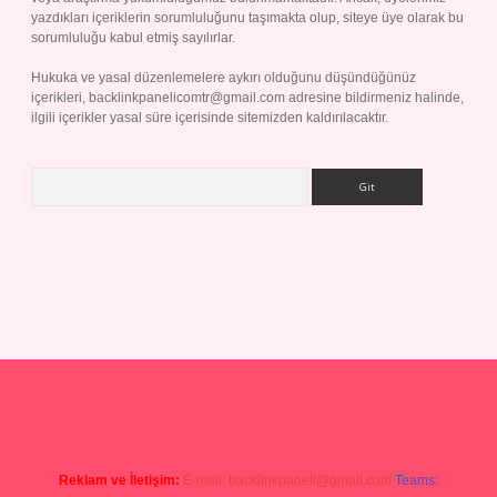
yazdıkları içeriklerin sorumluluğunu taşımakta olup, siteye üye olarak bu
sorumluluğu kabul etmiş sayılırlar.
Hukuka ve yasal düzenlemelere aykırı olduğunu düşündüğünüz
içerikleri,
backlinkpanelicomtr@gmail.com
adresine bildirmeniz halinde,
ilgili içerikler yasal süre içerisinde sitemizden kaldırılacaktır.
Arama
 yap
Reklam ve İletişim:
E-mail:
backlinkpaneli@gmail.com
Teams: