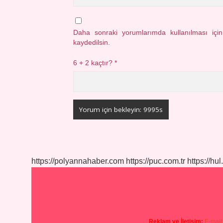
Daha sonraki yorumlarımda kullanılması içi
kaydedilsin.
6 + 2 kaçtır?
*
https://polyannahaber.com
https://puc.com.tr
https://hul
Reklam ve İletişim:
E-mail