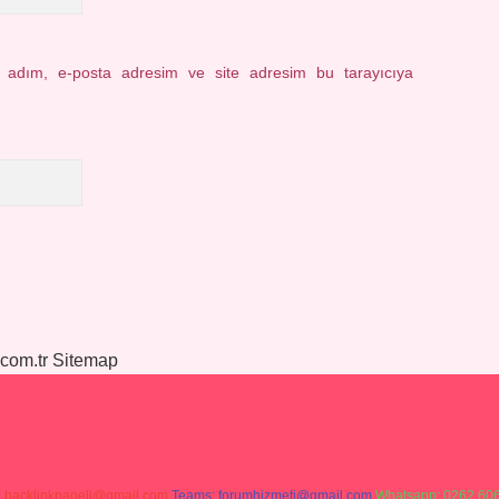
n adım, e-posta adresim ve site adresim bu tarayıcıya
.com.tr
Sitemap
:
backlinkpaneli@gmail.com
Teams:
forumhizmeti@gmail.com
Whatsapp: 0262 606