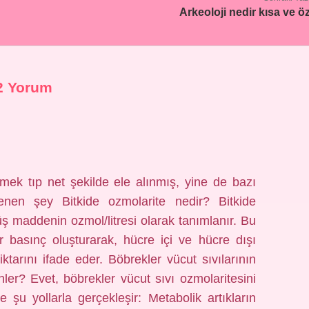
Arkeoloji nedir kısa ve ö
2 Yorum
ek tıp net şekilde ele alınmış, yine de bazı
lenen şey Bitkide ozmolarite nedir? Bitkide
ş maddenin ozmol/litresi olarak tanımlanır. Bu
ir basınç oluşturarak, hücre içi ve hücre dışı
tarını ifade eder. Böbrekler vücut sıvılarının
ler? Evet, böbrekler vücut sıvı ozmolaritesini
şu yollarla gerçekleşir: Metabolik artıkların