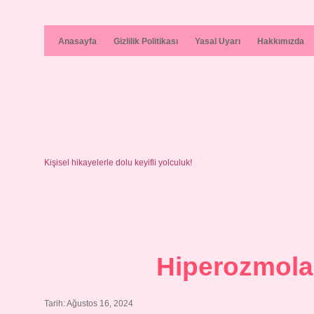
Anasayfa
Gizlilik Politikası
Yasal Uyarı
Hakkımızda
Kişisel hikayelerle dolu keyifli yolculuk!
Hiperozmolar
Tarih: Ağustos 16, 2024