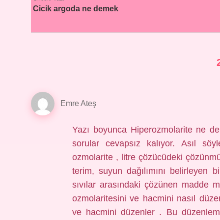
Cicik argoda ne demek
Emre Ateş
Yazı boyunca Hiperozmolarite ne dem
sorular cevapsız kalıyor. Asıl söy
ozmolarite , litre çözücüdeki çözünmü
terim, suyun dağılımını belirleyen b
sıvılar arasındaki çözünen madde mik
ozmolaritesini ve hacmini nasıl düzen
ve hacmini düzenler . Bu düzenleme 