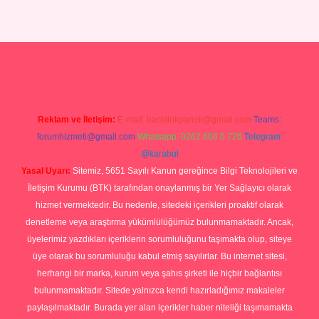
ş yap
Reklam ve İletişim:
E-mail:
backlinkpaneli@gmail.com
Teams:
forumhizmeti@gmail.com
Whatsapp: 0262 606 0 726
Telegram:
@karabul
Yasal Uyarı:
Sitemiz, 5651 Sayılı Kanun gereğince Bilgi Teknolojileri ve
İletişim Kurumu (BTK) tarafından onaylanmış bir Yer Sağlayıcı olarak
hizmet vermektedir. Bu nedenle, sitedeki içerikleri proaktif olarak
denetleme veya araştırma yükümlülüğümüz bulunmamaktadır. Ancak,
üyelerimiz yazdıkları içeriklerin sorumluluğunu taşımakta olup, siteye
üye olarak bu sorumluluğu kabul etmiş sayılırlar. Bu internet sitesi,
herhangi bir marka, kurum veya şahıs şirketi ile hiçbir bağlantısı
bulunmamaktadır. Sitede yalnızca kendi hazırladığımız makaleler
paylaşılmaktadır. Burada yer alan içerikler haber niteliği taşımamakta