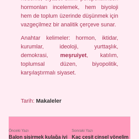
hormonları incelemek, hem biyoloji
hem de toplum üzerinde düşünmek için
vazgeçilmez bir analitik çerçeve sunar.
Anahtar kelimeler: hormon, iktidar,
kurumlar, ideoloji, yurttaşlık,
demokrasi,
meşruiyet
,
katılım
,
toplumsal düzen, biyopolitik,
karşılaştırmalı siyaset.
Tarih:
Makaleler
Önceki Yazı
Sonraki Yazı
Balon şişirmek kulağa iyi
Kaç çeşit cinsel yönelim