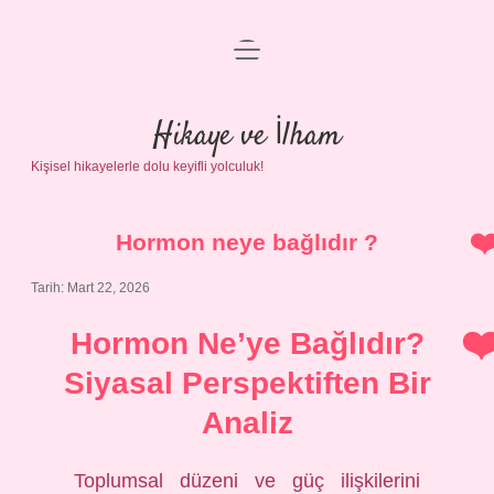
menüyü
Anasayfa
aç
Gizlilik Politikası
Hikaye ve İlham
Kişisel hikayelerle dolu keyifli yolculuk!
Yasal Uyarı
Hakkımızda
Hormon neye bağlıdır ?
Tarih: Mart 22, 2026
Hormon Ne’ye Bağlıdır?
Siyasal Perspektiften Bir
Analiz
Toplumsal düzeni ve güç ilişkilerini