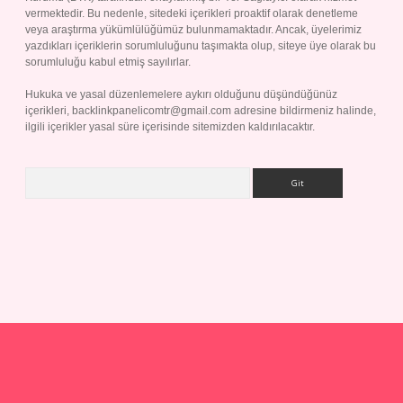
vermektedir. Bu nedenle, sitedeki içerikleri proaktif olarak denetleme
veya araştırma yükümlülüğümüz bulunmamaktadır. Ancak, üyelerimiz
yazdıkları içeriklerin sorumluluğunu taşımakta olup, siteye üye olarak bu
sorumluluğu kabul etmiş sayılırlar.
Hukuka ve yasal düzenlemelere aykırı olduğunu düşündüğünüz
içerikleri,
backlinkpanelicomtr@gmail.com
adresine bildirmeniz halinde,
ilgili içerikler yasal süre içerisinde sitemizden kaldırılacaktır.
Arama
lbet giriş yap