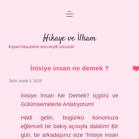
menüyü
Anasayfa
aç
Gizlilik Politikası
Hikaye ve İlham
Kişisel hikayelerle dolu keyifli yolculuk!
Yasal Uyarı
Hakkımızda
İnisiye insan ne demek ?
Tarih: Aralık 5, 2025
İnisiye İnsan Ne Demek? İçgörü ve
Gülümsemelerle Anlatıyorum!
Hadi gelin, bugünkü konumuza
eğlenceli bir bakış açısıyla dalalım! Bir
gün, bir arkadaşınız size “İnisiye insan