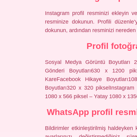
Instagram profil resminizi ekleyin v
resminize dokunun. Profili düzenle
dokunun, ardından resminizi nereden i
Profil fotoğ
Sosyal Medya Görüntü Boyutları 2
Gönderi Boyutları630 x 1200 pi
KareFacebook Hikaye Boyutları108
Boyutları320 x 320 pikselInstagram
1080 x 566 piksel – Yatay 1080 x 135
WhatsApp profil resmi
Bildirimler etkinleştirilmiş haldeyken 
ayarlarınızı değiştirmediğiniz sü