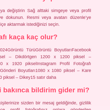
eya değiştirin Sağ alttaki simgeye veya profil
’ye dokunun. Resmi veya avatarı düzenle’ye
çe aktarmak istediğinizi seçin.
rafı kaça kaç olur?
024Görüntü TürüGörüntü BoyutlarıFacebook
ksel – Dikdörtgen 1200 x 1200 piksel –
0 x 1920 pikselInstagram Profil Fotoğrafı
 Gönderi Boyutları1080 x 1080 piksel – Kare
0 piksel – Dikey15 satır daha
 bakınca bildirim gider mi?
kişilerinize sizden bir mesaj geldiğinde, gizlilik
rece profil fotoğrafınız onlara gönderilen