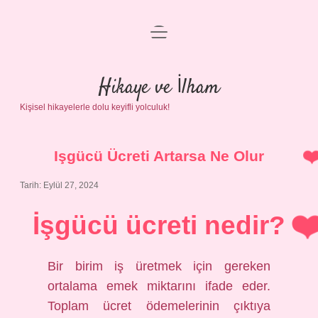
menüyü
Anasayfa
aç
Gizlilik Politikası
Hikaye ve İlham
Kişisel hikayelerle dolu keyifli yolculuk!
Yasal Uyarı
Hakkımızda
Işgücü Ücreti Artarsa Ne Olur
Tarih: Eylül 27, 2024
İşgücü ücreti nedir?
Bir birim iş üretmek için gereken
ortalama emek miktarını ifade eder.
Toplam ücret ödemelerinin çıktıya