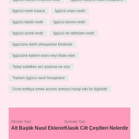
İşgücü nedir kısaca
İşgücü oranı nedir
İşgücü talebi nedir
İşgücü tanımı nedir
İşgücü ücreti nedir
İşgücü ve istihdam nedir
İşgücüne dahil olmayanlar kimlerdir
İşgücüne katılım oranı neyi ifade eder
Talep sabitken arz azalırsa ne olur
Toplam işgücü nasıl hesaplanır
Ücret arttıkça emek arzının artması hangi etki ile ilişkilidir
Önceki Yazı
Sonraki Yazı
Alt Başlık Nasıl Eklenir
Klasik Cilt Çeşitleri Nelerdir