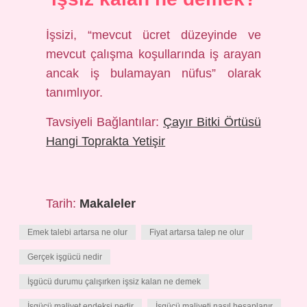
İşsizi, “mevcut ücret düzeyinde ve
mevcut çalışma koşullarında iş arayan
ancak iş bulamayan nüfus” olarak
tanımlıyor.
Tavsiyeli Bağlantılar:
Çayır Bitki Örtüsü
Hangi Toprakta Yetişir
Tarih:
Makaleler
Emek talebi artarsa ne olur
Fiyat artarsa talep ne olur
Gerçek işgücü nedir
İşgücü durumu çalışırken işsiz kalan ne demek
İşgücü maliyet endeksi nedir
İşgücü maliyeti nasıl hesaplanır