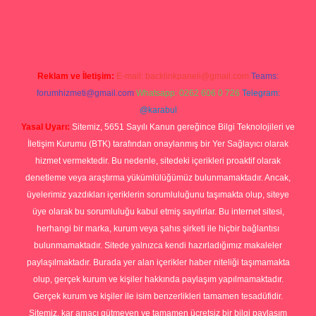
ş yap
Reklam ve İletişim:
E-mail:
backlinkpaneli@gmail.com
Teams:
forumhizmeti@gmail.com
Whatsapp: 0262 606 0 726
Telegram:
@karabul
Yasal Uyarı:
Sitemiz, 5651 Sayılı Kanun gereğince Bilgi Teknolojileri ve
İletişim Kurumu (BTK) tarafından onaylanmış bir Yer Sağlayıcı olarak
hizmet vermektedir. Bu nedenle, sitedeki içerikleri proaktif olarak
denetleme veya araştırma yükümlülüğümüz bulunmamaktadır. Ancak,
üyelerimiz yazdıkları içeriklerin sorumluluğunu taşımakta olup, siteye
üye olarak bu sorumluluğu kabul etmiş sayılırlar. Bu internet sitesi,
herhangi bir marka, kurum veya şahıs şirketi ile hiçbir bağlantısı
bulunmamaktadır. Sitede yalnızca kendi hazırladığımız makaleler
paylaşılmaktadır. Burada yer alan içerikler haber niteliği taşımamakta
olup, gerçek kurum ve kişiler hakkında paylaşım yapılmamaktadır.
Gerçek kurum ve kişiler ile isim benzerlikleri tamamen tesadüfidir.
Sitemiz, kar amacı gütmeyen ve tamamen ücretsiz bir bilgi paylaşım