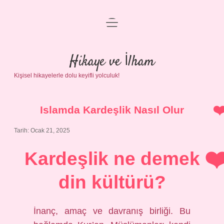
menüyü
Anasayfa
aç
Gizlilik Politikası
Hikaye ve İlham
Kişisel hikayelerle dolu keyifli yolculuk!
Yasal Uyarı
Hakkımızda
Islamda Kardeşlik Nasıl Olur
Tarih: Ocak 21, 2025
Kardeşlik ne demek
din kültürü?
İnanç, amaç ve davranış birliği. Bu