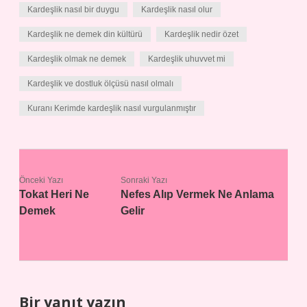
Kardeşlik nasıl bir duygu
Kardeşlik nasıl olur
Kardeşlik ne demek din kültürü
Kardeşlik nedir özet
Kardeşlik olmak ne demek
Kardeşlik uhuvvet mi
Kardeşlik ve dostluk ölçüsü nasıl olmalı
Kuranı Kerimde kardeşlik nasıl vurgulanmıştır
Önceki Yazı
Sonraki Yazı
Tokat Heri Ne
Nefes Alıp Vermek Ne Anlama
Demek
Gelir
Bir yanıt yazın