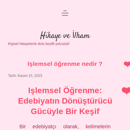
menüyü
Anasayfa
aç
Gizlilik Politikası
Hikaye ve İlham
Kişisel hikayelerle dolu keyifli yolculuk!
Yasal Uyarı
Hakkımızda
Işlemsel öğrenme nedir ?
Tarih: Kasım 15, 2025
Işlemsel Öğrenme:
Edebiyatın Dönüştürücü
Gücüyle Bir Keşif
Bir edebiyatçı olarak, kelimelerin