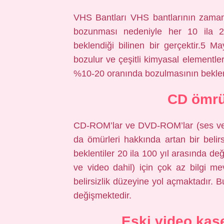
VHS Bantları VHS bantlarının zamanl
bozunması nedeniyle her 10 ila 2
beklendiği bilinen bir gerçektir.5
bozulur ve çeşitli kimyasal elementle
%10-20 oranında bozulmasının beklendi
CD ömrü
CD-ROM’lar ve DVD-ROM’lar (ses ve v
da ömürleri hakkında artan bir belirs
beklentiler 20 ila 100 yıl arasında 
ve video dahil) için çok az bilgi m
belirsizlik düzeyine yol açmaktadır. Bu
değişmektedir.
Eski video kase