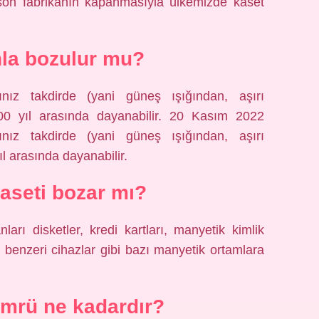
a son fabrikanın kapanmasıyla ülkemizde kaset
la bozulur mu?
ınız takdirde (yani güneş ışığından, aşırı
100 yıl arasında dayanabilir. 20 Kasım 2022
ınız takdirde (yani güneş ışığından, aşırı
ıl arasında dayanabilir.
kaseti bozar mı?
arı disketler, kredi kartları, manyetik kimlik
ya benzeri cihazlar gibi bazı manyetik ortamlara
ömrü ne kadardır?