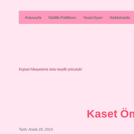
Anasayfa
Gizlilik Politikası
Yasal Uyarı
Hakkımızda
Kişisel hikayelerle dolu keyifli yolculuk!
Kaset Ö
Tarih: Aralık 28, 2024