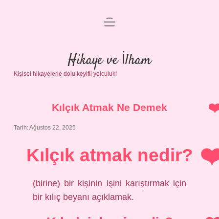
menüyü
Anasayfa
aç
Gizlilik Politikası
Hikaye ve İlham
Kişisel hikayelerle dolu keyifli yolculuk!
Yasal Uyarı
Hakkımızda
Kılçık Atmak Ne Demek
Tarih: Ağustos 22, 2025
Kılçık atmak nedir?
(birine) bir kişinin işini karıştırmak için
bir kılıç beyanı açıklamak.