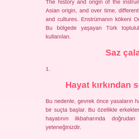
The history and origin of the instr
Asian origin, and over time, differen
and cultures. Enstrümanın kökeni Or
Bu bölgede yaşayan Türk topluluk
kullanılan.
Saz çal
1.
Hayat kırkından 
Bu nedenle, gevrek önce yasaların hak
bir suçta başlar. Bu özellikle erkekle
hayatının ilkbaharında doğrudan C
yeteneğinizdir.