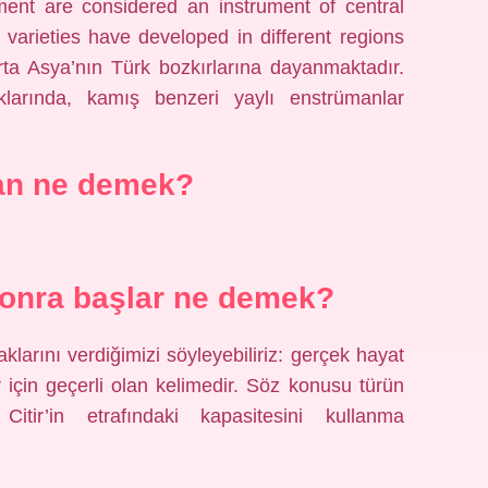
ument are considered an instrument of central
t varieties have developed in different regions
ta Asya’nın Türk bozkırlarına dayanmaktadır.
larında, kamış benzeri yaylı enstrümanlar
an ne demek?
sonra başlar ne demek?
larını verdiğimizi söyleyebiliriz: gerçek hayat
r için geçerli olan kelimedir. Söz konusu türün
itir’in etrafındaki kapasitesini kullanma