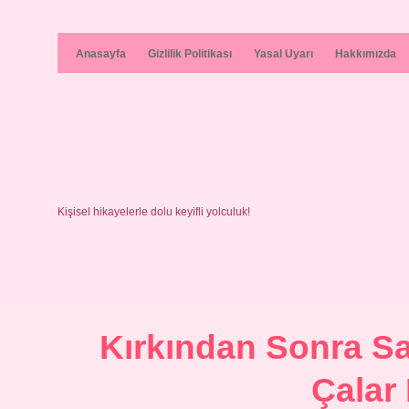
Anasayfa
Gizlilik Politikası
Yasal Uyarı
Hakkımızda
Kişisel hikayelerle dolu keyifli yolculuk!
Kırkından Sonra S
Çalar