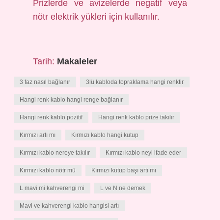
Prizlerde ve avizelerde negatif veya
nötr elektrik yükleri için kullanılır.
Tarih:
Makaleler
3 faz nasıl bağlanır
3lü kabloda topraklama hangi renktir
Hangi renk kablo hangi renge bağlanır
Hangi renk kablo pozitif
Hangi renk kablo prize takılır
Kırmızı artı mı
Kırmızı kablo hangi kutup
Kırmızı kablo nereye takılır
Kırmızı kablo neyi ifade eder
Kırmızı kablo nötr mü
Kırmızı kutup başı artı mı
L mavi mi kahverengi mi
L ve N ne demek
Mavi ve kahverengi kablo hangisi artı