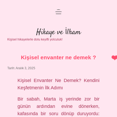
menüyü
Anasayfa
aç
Gizlilik Politikası
Hikaye ve İlham
Kişisel hikayelerle dolu keyifli yolculuk!
Yasal Uyarı
Hakkımızda
Kişisel envanter ne demek ?
Tarih: Aralık 3, 2025
Kişisel Envanter Ne Demek? Kendini
Keşfetmenin İlk Adımı
Bir sabah, Marta iş yerinde zor bir
günün ardından evine dönerken,
kafasında bir soru dönüp duruyordu: