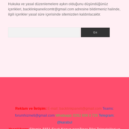
Hukuka ve yasal düzenlemelere aykırı olduğunu düşündüğünüz
içerikleri,
backlinkpanelicomtr@gmail.com
adresine bildirmeniz halinde,
ilgili içerikler yasal süre içerisinde sitemizden kaldırılacaktır.
Arama
ilbet giriş yap
Reklam ve İletişim:
E-mail:
backlinkpaneli@gmail.com
Teams:
forumhizmeti@gmail.com
Whatsapp: 0262 606 0 726
Telegram:
@karabul