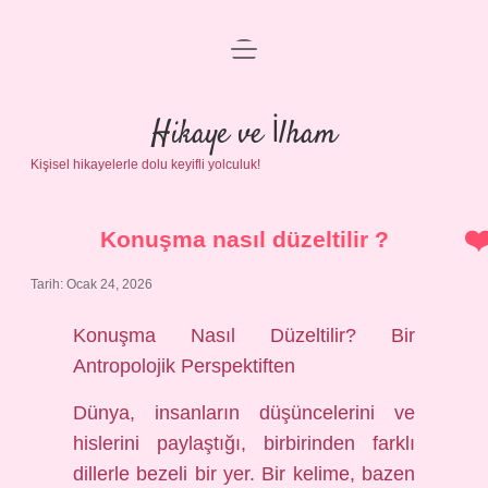
menüyü
Anasayfa
aç
Gizlilik Politikası
Hikaye ve İlham
Kişisel hikayelerle dolu keyifli yolculuk!
Yasal Uyarı
Hakkımızda
Konuşma nasıl düzeltilir ?
Tarih: Ocak 24, 2026
Konuşma Nasıl Düzeltilir? Bir
Antropolojik Perspektiften
Dünya, insanların düşüncelerini ve
hislerini paylaştığı, birbirinden farklı
dillerle bezeli bir yer. Bir kelime, bazen