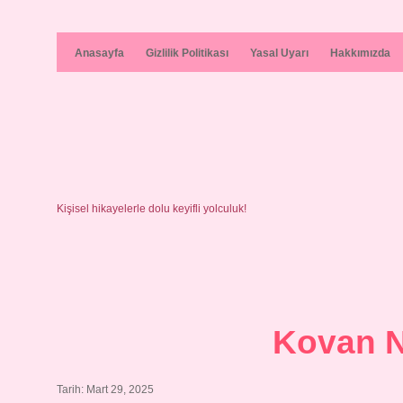
Anasayfa
Gizlilik Politikası
Yasal Uyarı
Hakkımızda
Kişisel hikayelerle dolu keyifli yolculuk!
Kovan N
Tarih: Mart 29, 2025