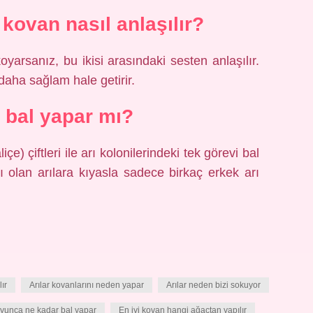
kovan nasıl anlaşılır?
arsanız, bu ikisi arasındaki sesten anlaşılır.
daha sağlam hale getirir.
ı bal yapar mı?
çe) çiftleri ile arı kolonilerindeki tek görevi bal
rı olan arılara kıyasla sadece birkaç erkek arı
ır
Arılar kovanlarını neden yapar
Arılar neden bizi sokuyor
oyunca ne kadar bal yapar
En iyi kovan hangi ağaçtan yapılır