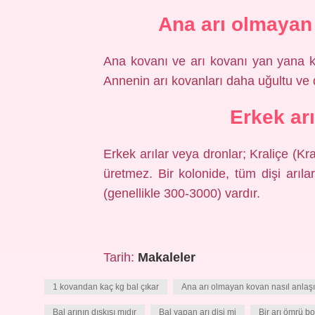
Ana arı olmayan 
Ana kovanı ve arı kovanı yan yana koy
Annenin arı kovanları daha uğultu ve 
Erkek ar
Erkek arılar veya dronlar; Kraliçe (Krali
üretmez. Bir kolonide, tüm dişi arıla
(genellikle 300-3000) vardır.
Tarih:
Makaleler
1 kovandan kaç kg bal çıkar
Ana arı olmayan kovan nasıl anlaşıl
Bal arının dışkısı mıdır
Bal yapan arı dişi mi
Bir arı ömrü b