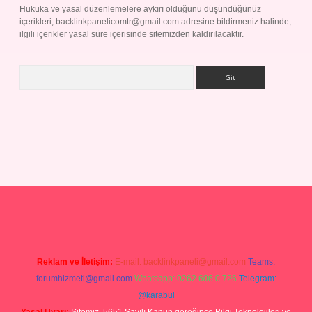
Hukuka ve yasal düzenlemelere aykırı olduğunu düşündüğünüz
içerikleri,
backlinkpanelicomtr@gmail.com
adresine bildirmeniz halinde,
ilgili içerikler yasal süre içerisinde sitemizden kaldırılacaktır.
Arama
 yap
Reklam ve İletişim:
E-mail:
backlinkpaneli@gmail.com
Teams:
forumhizmeti@gmail.com
Whatsapp: 0262 606 0 726
Telegram:
@karabul