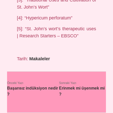
[3]: “Traditional Uses and Cultivation of
St. John’s Wort”
[4]: “Hypericum perforatum”
[5]: “St. John’s wort’s therapeutic uses
| Research Starters – EBSCO”
Tarih:
Makaleler
Önceki Yazı
Sonraki Yazı
Başarısız indüksiyon nedir
Erinmek mi üşenmek mi
?
?