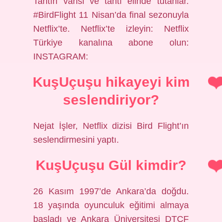
Tahtın varisi ve tahtı elinde tutanlar.
#BirdFlight 11 Nisan’da final sezonuyla
Netflix’te. Netflix’te izleyin: Netflix
Türkiye kanalına abone olun:
INSTAGRAM:
KuşUçuşu hikayeyi kim
seslendiriyor?
Nejat İşler, Netflix dizisi Bird Flight’ın
seslendirmesini yaptı.
KuşUçuşu Gül kimdir?
26 Kasım 1997’de Ankara’da doğdu.
18 yaşında oyunculuk eğitimi almaya
başladı ve Ankara Üniversitesi DTCF