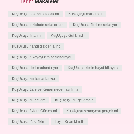
Tarih:
Makaleler
KuşUçuşu 3 sezon olacak mı
KuşUçuşu aslı kimdir
KuşUçuşu dizisinde anlatıcı kim
KuşUçuşu filmi ne anlatıyor
KuşUçuşu final mi
KuşUçuşu Gül kimdir
KuşUçuşu hangi diziden alıntı
KuşUçuşu hikayeyi kim seslendiriyor
KuşUçuşu kimi canlandırıyor
KuşUçuşu kimin hayat hikayesi
KuşUçuşu kimleri anlatıyor
KuşUçuşu Lale ve Kenan neden ayrılmış
KuşUçuşu Müge kim
KuşUçuşu Müge kimdir
KuşUçuşu özlem Gürses mi
KuşUçuşu senaryosu gerçek mi
KuşUçuşu Yusuf kim
Leyla Kıran kimdir