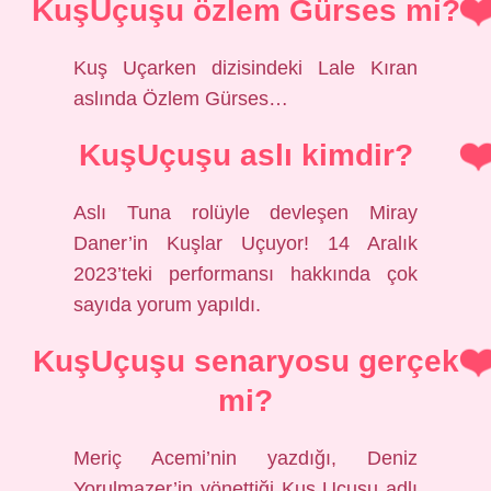
KuşUçuşu özlem Gürses mi?
Kuş Uçarken dizisindeki Lale Kıran
aslında Özlem Gürses…
KuşUçuşu aslı kimdir?
Aslı Tuna rolüyle devleşen Miray
Daner’in Kuşlar Uçuyor! 14 Aralık
2023’teki performansı hakkında çok
sayıda yorum yapıldı.
KuşUçuşu senaryosu gerçek
mi?
Meriç Acemi’nin yazdığı, Deniz
Yorulmazer’in yönettiği Kuş Uçuşu adlı