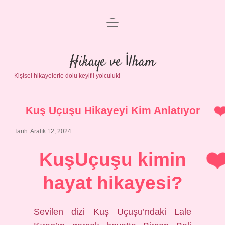
menüyü
Anasayfa
aç
Gizlilik Politikası
Hikaye ve İlham
Kişisel hikayelerle dolu keyifli yolculuk!
Yasal Uyarı
Hakkımızda
Kuş Uçuşu Hikayeyi Kim Anlatıyor
Tarih: Aralık 12, 2024
KuşUçuşu kimin
hayat hikayesi?
Sevilen dizi Kuş Uçuşu’ndaki Lale