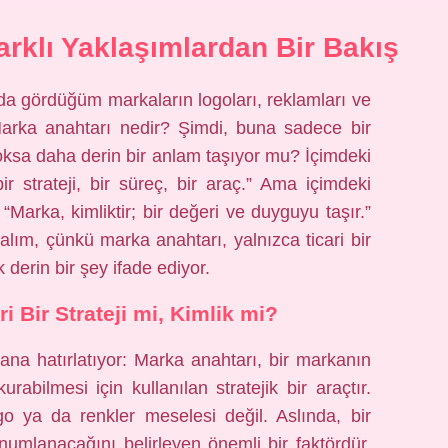
arklı Yaklaşımlardan Bir Bakış
a gördüğüm markaların logoları, reklamları ve
 Marka anahtarı nedir? Şimdi, buna sadece bir
oksa daha derin bir anlam taşıyor mu? İçimdeki
 strateji, bir süreç, bir araç.” Ama içimdeki
 “Marka, kimliktir; bir değeri ve duyguyu taşır.”
akalım, çünkü marka anahtarı, yalnızca ticari bir
derin bir şey ifade ediyor.
i Bir Strateji mi, Kimlik mi?
ana hatırlatıyor: Marka anahtarı, bir markanın
rabilmesi için kullanılan stratejik bir araçtır.
o ya da renkler meselesi değil. Aslında, bir
umlanacağını belirleyen önemli bir faktördür.