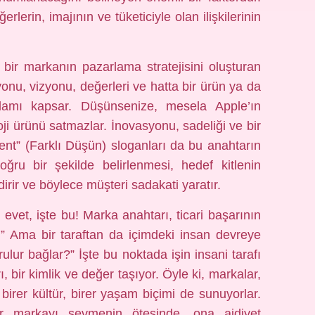
erin, imajının ve tüketiciyle olan ilişkilerinin
.
 bir markanın pazarlama stratejisini oluşturan
onu, vizyonu, değerleri ve hatta bir ürün ya da
lamı kapsar. Düşünsenize, mesela Apple’ın
ji ürünü satmazlar. İnovasyonu, sadeliği ve bir
rent” (Farklı Düşün) sloganları da bu anahtarın
oğru bir şekilde belirlenmesi, hedef kitlenin
rir ve böylece müşteri sadakati yaratır.
evet, işte bu! Marka anahtarı, ticari başarının
dır.” Ama bir taraftan da içimdeki insan devreye
rulur bağlar?” İşte bu noktada işin insani tarafı
 bir kimlik ve değer taşıyor. Öyle ki, markalar,
birer kültür, birer yaşam biçimi de sunuyorlar.
r markayı sevmenin ötesinde, ona aidiyet