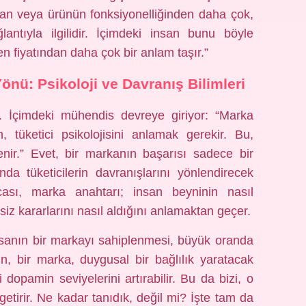
dan veya ürünün fonksiyonelliğinden daha çok,
tıyla ilgilidir. İçimdeki insan bunu böyle
n fiyatından daha çok bir anlam taşır.”
önü: Psikoloji ve Davranış Bilimleri
im. İçimdeki mühendis devreye giriyor: “Marka
, tüketici psikolojisini anlamak gerekir. Bu,
lenir.” Evet, bir markanın başarısı sadece bir
da tüketicilerin davranışlarını yönlendirecek
cası, marka anahtarı; insan beyninin nasıl
linçsiz kararlarını nasıl aldığını anlamaktan geçer.
nsanın bir markayı sahiplenmesi, büyük oranda
n, bir marka, duygusal bir bağlılık yaratacak
dopamin seviyelerini artırabilir. Bu da bizi, o
etirir. Ne kadar tanıdık, değil mi? İşte tam da