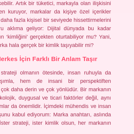
ilir. Artık bir tüketici, markayla olan ilişkisini
n kuruyor, markalar da kişiye özel içerikler
 daha fazla kişisel bir seviyede hissettirmelerini
u aklıma geliyor: Dijital dünyada bu kadar
ın ‘kimliğini’ gerçekten oturtabiliyor mu? Yani,
ka hala gerçek bir kimlik taşıyabilir mi?
rkes İçin Farklı Bir Anlam Taşır
 strateji olmanın ötesinde, insan ruhuyla da
klaşımla, hem de insani bir perspektiften
vi çok daha derin ve çok yönlüdür. Bir markanın
kolojik, duygusal ve ticari faktörler değil, aynı
mlar da önemlidir. İçimdeki mühendis ve insan
şunu kabul ediyorum: Marka anahtarı, aslında
 İster strateji, ister kimlik olsun, her markanın