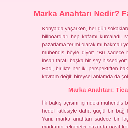
Marka Anahtarı Nedir? F
Konya’da yaşarken, her gün sokaklard
billboardları hep kafamı kurcaladı.
pazarlama terimi olarak mı bakmalı y
mühendis böyle diyor: “Bu sadece bir
insan tarafı başka bir şey hissediyor:
Hadi, birlikte her iki perspektiften b
kavram değil; bireysel anlamda da çok 
Marka Anahtarı: Ticar
İlk bakış açısını içimdeki mühendis b
hedef kitlesiyle daha güçlü bir bağ ku
Yani, marka anahtarı sadece bir log
markanın rekabetçi pazarda nasıl kon