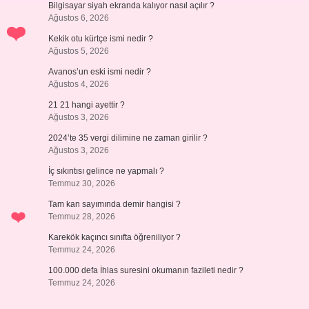
Bilgisayar siyah ekranda kalıyor nasıl açılır ?
Ağustos 6, 2026
Kekik otu kürtçe ismi nedir ?
Ağustos 5, 2026
Avanos’un eski ismi nedir ?
Ağustos 4, 2026
21 21 hangi ayettir ?
Ağustos 3, 2026
2024’te 35 vergi dilimine ne zaman girilir ?
Ağustos 3, 2026
İç sıkıntısı gelince ne yapmalı ?
Temmuz 30, 2026
Tam kan sayımında demir hangisi ?
Temmuz 28, 2026
Karekök kaçıncı sınıfta öğreniliyor ?
Temmuz 24, 2026
100.000 defa İhlas suresini okumanın fazileti nedir ?
Temmuz 24, 2026