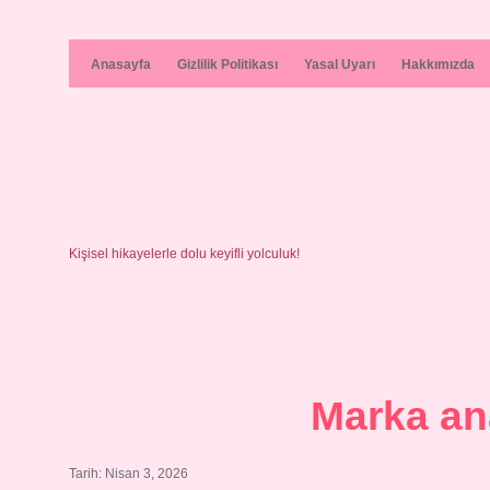
Anasayfa
Gizlilik Politikası
Yasal Uyarı
Hakkımızda
Kişisel hikayelerle dolu keyifli yolculuk!
Marka ana
Tarih: Nisan 3, 2026