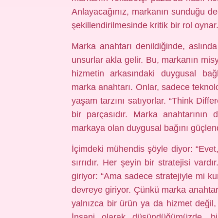
Anlayacağınız, markanın sunduğu değerl
şekillendirilmesinde kritik bir rol oynar
Marka anahtarı denildiğinde, aslında
unsurlar akla gelir. Bu, markanın misy
hizmetin arkasındaki duygusal bağ
marka anahtarı. Onlar, sadece teknolo
yaşam tarzını satıyorlar. “Think Diffe
bir parçasıdır. Marka anahtarının d
markaya olan duygusal bağını güçlendi
İçimdeki mühendis şöyle diyor: “Evet, 
sırrıdır. Her şeyin bir stratejisi var
giriyor: “Ama sadece stratejiyle mi ku
devreye giriyor. Çünkü marka anahtarı,
yalnızca bir ürün ya da hizmet değil, 
İnsani olarak düşündüğümüzde, bi