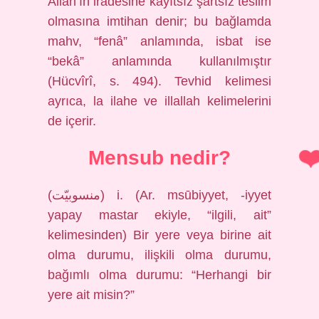
Allah’ın iradesine kayıtsız şartsız teslim
olmasına imtihan denir; bu bağlamda
mahv, “fenâ” anlamında, isbat ise
“bekâ” anlamında kullanılmıştır
(Hücvîrî, s. 494). Tevhid kelimesi
ayrıca, la ilahe ve illallah kelimelerini
de içerir.
Mensub nedir?
(ﻣﻨﺴﻮﺑﻴّﺖ) i. (Ar. msūbiyyet, -iyyet
yapay mastar ekiyle, “ilgili, ait”
kelimesinden) Bir yere veya birine ait
olma durumu, ilişkili olma durumu,
bağımlı olma durumu: “Herhangi bir
yere ait misin?”