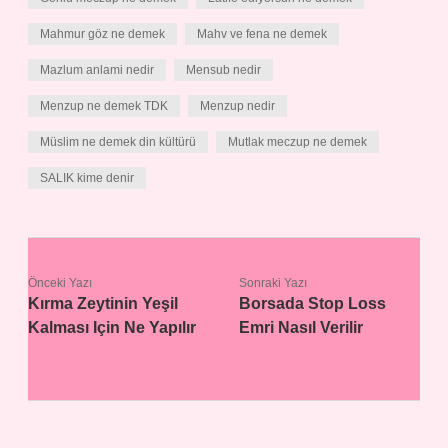
Mahmur göz ne demek
Mahv ve fena ne demek
Mazlum anlami nedir
Mensub nedir
Menzup ne demek TDK
Menzup nedir
Müslim ne demek din kültürü
Mutlak meczup ne demek
SALIK kime denir
Önceki Yazı
Sonraki Yazı
Kırma Zeytinin Yeşil
Borsada Stop Loss
Kalması Için Ne Yapılır
Emri Nasıl Verilir