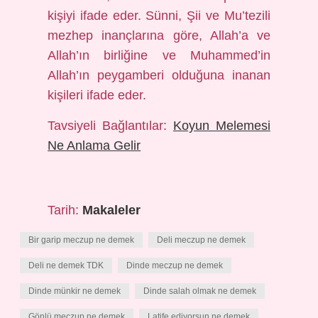
kişiyi ifade eder. Sünni, Şii ve Mu’tezili
mezhep inançlarına göre, Allah’a ve
Allah’ın birliğine ve Muhammed’in
Allah’ın peygamberi olduğuna inanan
kişileri ifade eder.
Tavsiyeli Bağlantılar:
Koyun Melemesi
Ne Anlama Gelir
Tarih:
Makaleler
Bir garip meczup ne demek
Deli meczup ne demek
Deli ne demek TDK
Dinde meczup ne demek
Dinde münkir ne demek
Dinde salah olmak ne demek
Gönlü meczup ne demek
Latife ediyorsun ne demek