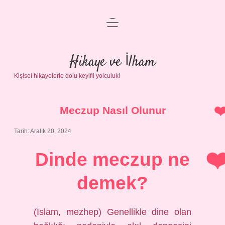
menüyü
Anasayfa
aç
Gizlilik Politikası
Hikaye ve İlham
Kişisel hikayelerle dolu keyifli yolculuk!
Yasal Uyarı
Hakkımızda
Meczup Nasıl Olunur
Tarih: Aralık 20, 2024
Dinde meczup ne
demek?
(İslam, mezhep) Genellikle dine olan