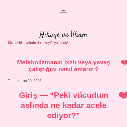
menüyü
Anasayfa
aç
Gizlilik Politikası
Hikaye ve İlham
Kişisel hikayelerle dolu keyifli yolculuk!
Yasal Uyarı
Hakkımızda
Metabolizmanın hızlı veya yavaş
çalıştığını nasıl anlarız ?
Tarih: Kasım 29, 2025
Giriş — “Peki vücudum
aslında ne kadar acele
ediyor?”