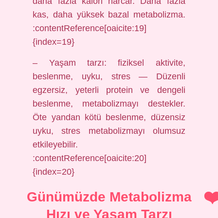
daha fazla kalori harcar. Daha fazla
kas, daha yüksek bazal metabolizma.
:contentReference[oaicite:19]
{index=19}
– Yaşam tarzı: fiziksel aktivite,
beslenme, uyku, stres — Düzenli
egzersiz, yeterli protein ve dengeli
beslenme, metabolizmayı destekler.
Öte yandan kötü beslenme, düzensiz
uyku, stres metabolizmayı olumsuz
etkileyebilir.
:contentReference[oaicite:20]
{index=20}
Günümüzde Metabolizma
Hızı ve Yaşam Tarzı