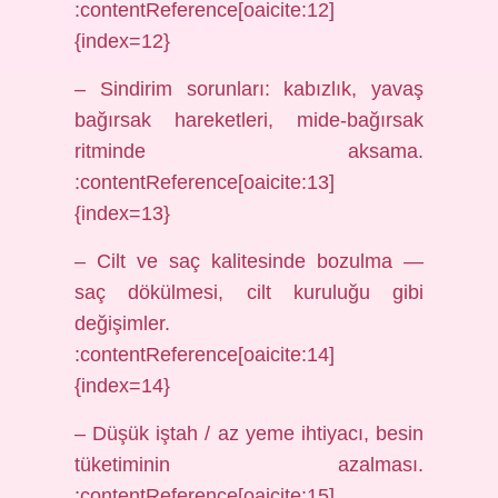
:contentReference[oaicite:12]
{index=12}
– Sindirim sorunları: kabızlık, yavaş
bağırsak hareketleri, mide‑bağırsak
ritminde aksama.
:contentReference[oaicite:13]
{index=13}
– Cilt ve saç kalitesinde bozulma —
saç dökülmesi, cilt kuruluğu gibi
değişimler.
:contentReference[oaicite:14]
{index=14}
– Düşük iştah / az yeme ihtiyacı, besin
tüketiminin azalması.
:contentReference[oaicite:15]