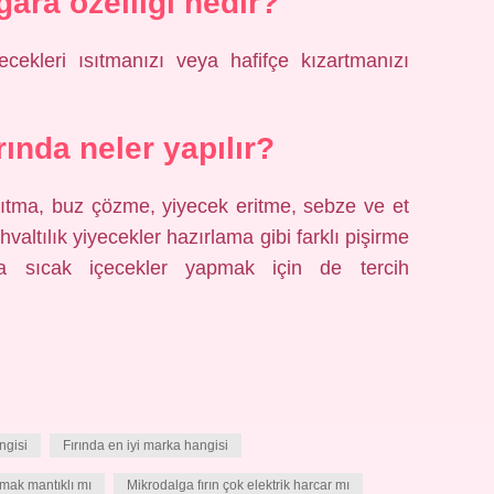
gara özelliği nedir?
cekleri ısıtmanızı veya hafifçe kızartmanızı
rında neler yapılır?
ısıtma, buz çözme, yiyecek eritme, sebze ve et
valtılık yiyecekler hazırlama gibi farklı pişirme
rıca sıcak içecekler yapmak için de tercih
ngisi
Fırında en iyi marka hangisi
lmak mantıklı mı
Mikrodalga fırın çok elektrik harcar mı