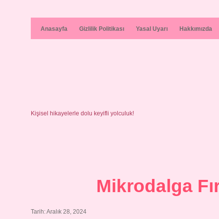
Anasayfa
Gizlilik Politikası
Yasal Uyarı
Hakkımızda
Kişisel hikayelerle dolu keyifli yolculuk!
Mikrodalga Fır
Tarih: Aralık 28, 2024