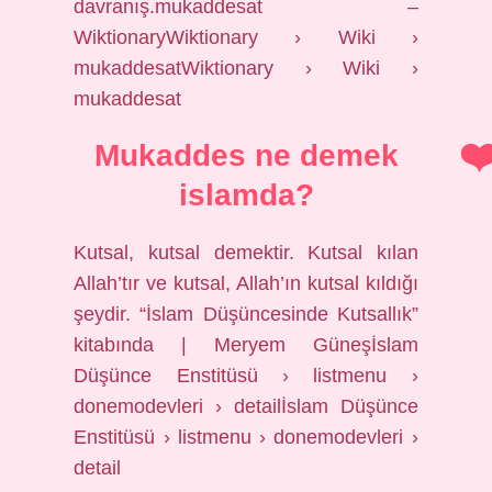
davranış.mukaddesat –
WiktionaryWiktionary › Wiki ›
mukaddesatWiktionary › Wiki ›
mukaddesat
Mukaddes ne demek
islamda?
Kutsal, kutsal demektir. Kutsal kılan
Allah’tır ve kutsal, Allah’ın kutsal kıldığı
şeydir. “İslam Düşüncesinde Kutsallık”
kitabında | Meryem Güneşİslam
Düşünce Enstitüsü › listmenu ›
donemodevleri › detailİslam Düşünce
Enstitüsü › listmenu › donemodevleri ›
detail