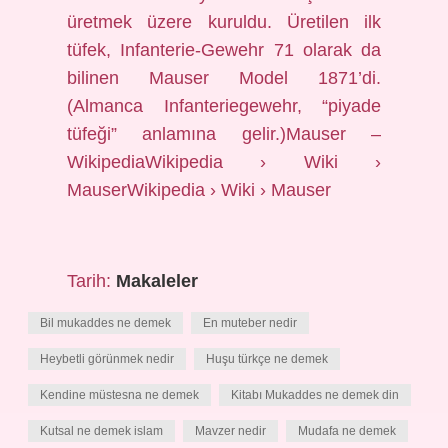
üretmek üzere kuruldu. Üretilen ilk
tüfek, Infanterie-Gewehr 71 olarak da
bilinen Mauser Model 1871’di.
(Almanca Infanteriegewehr, “piyade
tüfeği” anlamına gelir.)Mauser –
WikipediaWikipedia › Wiki ›
MauserWikipedia › Wiki › Mauser
Tarih:
Makaleler
Bil mukaddes ne demek
En muteber nedir
Heybetli görünmek nedir
Huşu türkçe ne demek
Kendine müstesna ne demek
Kitabı Mukaddes ne demek din
Kutsal ne demek islam
Mavzer nedir
Mudafa ne demek