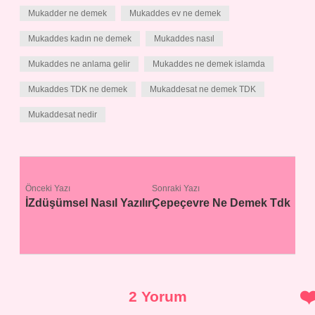
Mukadder ne demek
Mukaddes ev ne demek
Mukaddes kadın ne demek
Mukaddes nasıl
Mukaddes ne anlama gelir
Mukaddes ne demek islamda
Mukaddes TDK ne demek
Mukaddesat ne demek TDK
Mukaddesat nedir
Önceki Yazı
Sonraki Yazı
İZdüşümsel Nasıl Yazılır
Çepeçevre Ne Demek Tdk
2 Yorum