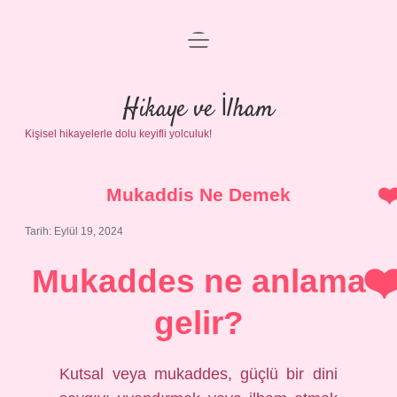
menüyü
Anasayfa
aç
Gizlilik Politikası
Hikaye ve İlham
Kişisel hikayelerle dolu keyifli yolculuk!
Yasal Uyarı
Hakkımızda
Mukaddis Ne Demek
Tarih: Eylül 19, 2024
Mukaddes ne anlama
gelir?
Kutsal veya mukaddes, güçlü bir dini