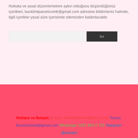
Hukuka ve yasal düzenlemelere aykırı olduğunu düşündüğünüz
içerikleri,
backlinkpanelicomtr@gmail.com
adresine bildirmeniz halinde,
ilgili içerikler yasal süre içerisinde sitemizden kaldırılacaktır.
Arama
 giriş yap
Reklam ve İletişim:
E-mail:
backlinkpaneli@gmail.com
Teams:
forumhizmeti@gmail.com
Whatsapp: 0262 606 0 726
Telegram:
@karabul