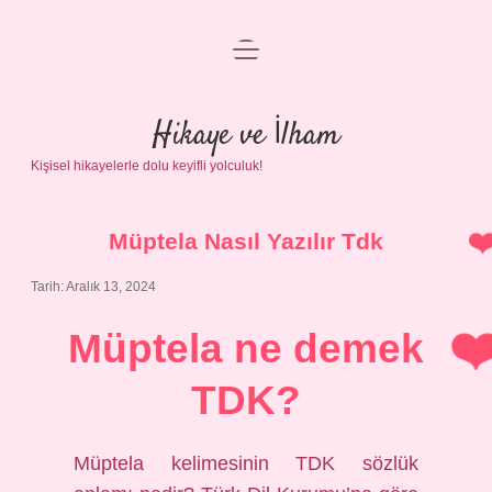
menüyü
Anasayfa
aç
Gizlilik Politikası
Hikaye ve İlham
Kişisel hikayelerle dolu keyifli yolculuk!
Yasal Uyarı
Hakkımızda
Müptela Nasıl Yazılır Tdk
Tarih: Aralık 13, 2024
Müptela ne demek
TDK?
Müptela kelimesinin TDK sözlük