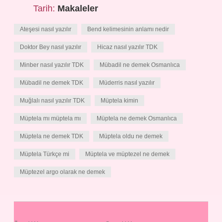
Tarih:
Makaleler
Ateşesi nasıl yazılır
Bend kelimesinin anlamı nedir
Doktor Bey nasıl yazılır
Hicaz nasıl yazılır TDK
Minber nasıl yazılır TDK
Mübadil ne demek Osmanlıca
Mübadil ne demek TDK
Müderris nasıl yazılır
Muğlalı nasıl yazılır TDK
Müptela kimin
Müptela mı müptela mı
Müptela ne demek Osmanlıca
Müptela ne demek TDK
Müptela oldu ne demek
Müptela Türkçe mi
Müptela ve müptezel ne demek
Müptezel argo olarak ne demek