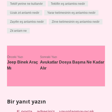
Teklif yerine ne kullanılır
Teklifin eş anlamlısı nedir
Uzak zıt anlamlı nedir
Yarar kelimesinin eş anlamlısı nedir
Zayıfın eş anlamlısı nedir
Zirve kelimesinin eş anlamlısı nedir
Zıt anlam ne
Önceki Yazı
Sonraki Yazı
Jeep Binek Araç
Avukatlar Dosya Başına Ne Kadar
Mı
Alır
Bir yanıt yazın
E-posta adresiniz yayınlanmayacak.