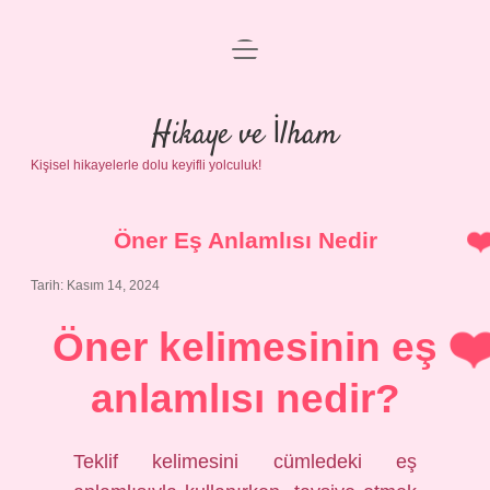
menüyü
Anasayfa
aç
Gizlilik Politikası
Hikaye ve İlham
Kişisel hikayelerle dolu keyifli yolculuk!
Yasal Uyarı
Hakkımızda
Öner Eş Anlamlısı Nedir
Tarih: Kasım 14, 2024
Öner kelimesinin eş
anlamlısı nedir?
Teklif kelimesini cümledeki eş