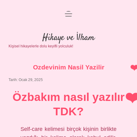
menüyü
Anasayfa
aç
Gizlilik Politikası
Hikaye ve İlham
Kişisel hikayelerle dolu keyifli yolculuk!
Yasal Uyarı
Hakkımızda
Ozdevinim Nasil Yazilir
Tarih: Ocak 29, 2025
Özbakım nasıl yazılır
TDK?
Self-care kelimesi birçok kişinin birlikte