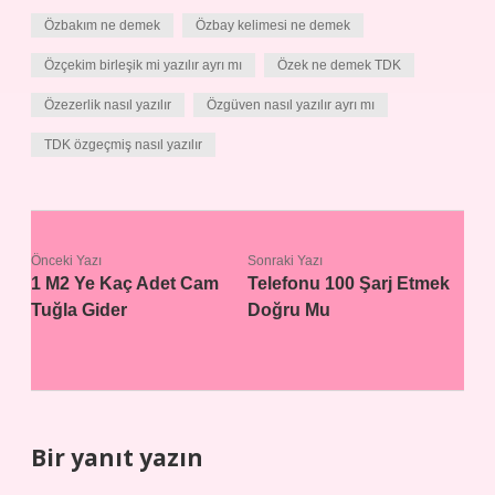
Özbakım ne demek
Özbay kelimesi ne demek
Özçekim birleşik mi yazılır ayrı mı
Özek ne demek TDK
Özezerlik nasıl yazılır
Özgüven nasıl yazılır ayrı mı
TDK özgeçmiş nasıl yazılır
Önceki Yazı
Sonraki Yazı
1 M2 Ye Kaç Adet Cam
Telefonu 100 Şarj Etmek
Tuğla Gider
Doğru Mu
Bir yanıt yazın