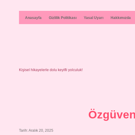
Anasayfa
Gizlilik Politikası
Yasal Uyarı
Hakkımızda
Kişisel hikayelerle dolu keyifli yolculuk!
Özgüven 
Tarih: Aralık 20, 2025