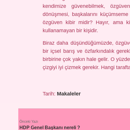
kendimize güvenebilmek, özgüve
dönüşmesi, başkalarını küçümseme 
özgüven kibir midir? Hayır, ama kib
kullanamayan bir kişidir.
Biraz daha düşündüğümüzde, özgüven
bir içsel barış ve özfarkındalık gere
birbirine çok yakın hale gelir. O yüzd
çizgiyi iyi çizmek gerekir. Hangi tar
Tarih:
Makaleler
Önceki Yazı
HDP Genel Başkanı nereli ?