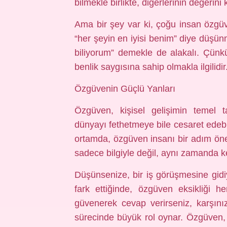
bilmekle birlikte, diğerlerinin değeri
Ama bir şey var ki, çoğu insan özgüv
“her şeyin en iyisi benim” diye düşü
biliyorum” demekle de alakalı. Çünk
benlik saygısına sahip olmakla ilgilidir
Özgüvenin Güçlü Yanları
Özgüven, kişisel gelişimin temel t
dünyayı fethetmeye bile cesaret edebil
ortamda, özgüven insanı bir adım öne ç
sadece bilgiyle değil, aynı zamanda ken
Düşünsenize, bir iş görüşmesine gidiyo
fark ettiğinde, özgüven eksikliği 
güvenerek cevap verirseniz, karşın
sürecinde büyük rol oynar. Özgüven, 