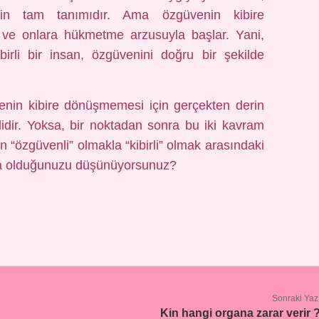
nin tam tanımıdır. Ama özgüvenin kibire
ve onlara hükmetme arzusuyla başlar. Yani,
irli bir insan, özgüvenini doğru bir şekilde
in kibire dönüşmemesi için gerçekten derin
klidir. Yoksa, bir noktadan sonra bu iki kavram
en “özgüvenli” olmakla “kibirli” olmak arasındaki
afta olduğunuzu düşünüyorsunuz?
Sonraki Yaz
Kin hangi organa zarar verir 