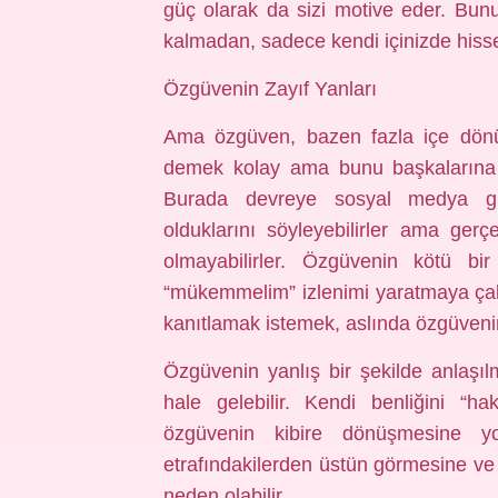
güç olarak da sizi motive eder. Bunu
kalmadan, sadece kendi içinizde hissed
Özgüvenin Zayıf Yanları
Ama özgüven, bazen fazla içe dönük
demek kolay ama bunu başkalarına n
Burada devreye sosyal medya gir
olduklarını söyleyebilirler ama ger
olmayabilirler. Özgüvenin kötü bir
“mükemmelim” izlenimi yaratmaya çalı
kanıtlamak istemek, aslında özgüvenin
Özgüvenin yanlış bir şekilde anlaşıl
hale gelebilir. Kendi benliğini “h
özgüvenin kibire dönüşmesine yo
etrafındakilerden üstün görmesine ve
neden olabilir.