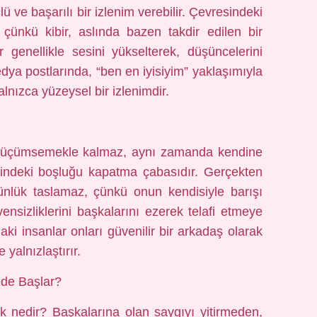
çlü ve başarılı bir izlenim verebilir. Çevresindeki
 çünkü kibir, aslında bazen takdir edilen bir
r genellikle sesini yükselterek, düşüncelerini
dya postlarında, “ben en iyisiyim” yaklaşımıyla
lnızca yüzeysel bir izlenimdir.
nı küçümsemekle kalmaz, aynı zamanda kendine
 içindeki boşluğu kapatma çabasıdır. Gerçekten
tünlük taslamaz, çünkü onun kendisiyle barışı
üvensizliklerini başkalarını ezerek telafi etmeye
aki insanlar onları güvenilir bir arkadaş olarak
yalnızlaştırır.
ede Başlar?
rk nedir? Başkalarına olan saygıyı yitirmeden,