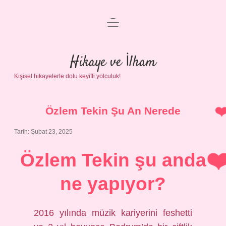
menüyü
Anasayfa
aç
Gizlilik Politikası
Hikaye ve İlham
Kişisel hikayelerle dolu keyifli yolculuk!
Yasal Uyarı
Hakkımızda
Özlem Tekin Şu An Nerede
Tarih: Şubat 23, 2025
Özlem Tekin şu anda
ne yapıyor?
2016 yılında müzik kariyerini feshetti