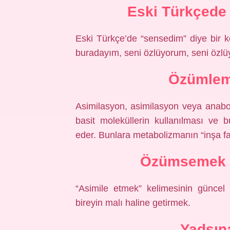
Eski Türkçede
Eski Türkçe’de “sensedim” diye bir k
buradayım, seni özlüyorum, seni özlü
Özümleme
Asimilasyon, asimilasyon veya anabo
basit moleküllerin kullanılması ve bu
eder. Bunlara metabolizmanın “inşa faal
Özümsemek 
“Asimile etmek” kelimesinin güncel 
bireyin malı haline getirmek.
Yadsın