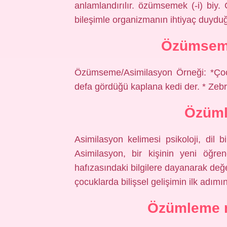
anlamlandırılır. özümsemek (-i) biy. C
bileşimle organizmanın ihtiyaç duydu
Özümseme
Özümseme/Asimilasyon Örneği: *Çocuk “
defa gördüğü kaplana kedi der. * Zebra
Özüml
Asimilasyon kelimesi psikoloji, dil bi
Asimilasyon, bir kişinin yeni öğren
hafızasındaki bilgilere dayanarak değ
çocuklarda bilişsel gelişimin ilk adımın
Özümleme 