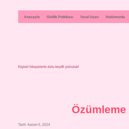
Anasayfa
Gizlilik Politikası
Yasal Uyarı
Hakkımızda
Kişisel hikayelerle dolu keyifli yolculuk!
Özümleme D
Tarih: Kasım 5, 2024